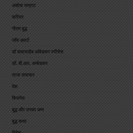
अशोक सम्राट
करियर
गौतम बुद्ध
जॉब अलर्ट
डॉ बाबासाहेब आंबेडकर स्पीचेस
डॉ. बी.आर. अम्बेडकर
ताजा समाचार
देश
बिजनेस
बुद्ध और उनका धम्म
बुद्ध कथा
विदेश