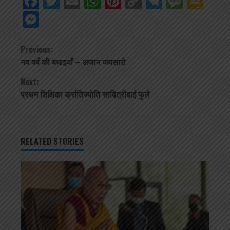
Facebook
Twitter
Email
WhatsApp
Pinterest
Copy
Telegra
Mess
Go
Link
Cla
Messenger
Continue
Previous:
नव वर्ष की बधाइयाँ – अजान जयसारो
Reading
Next:
प्रथम शिक्षिका क्रांतिज्योति सावित्रीबाई फुले
RELATED STORIES