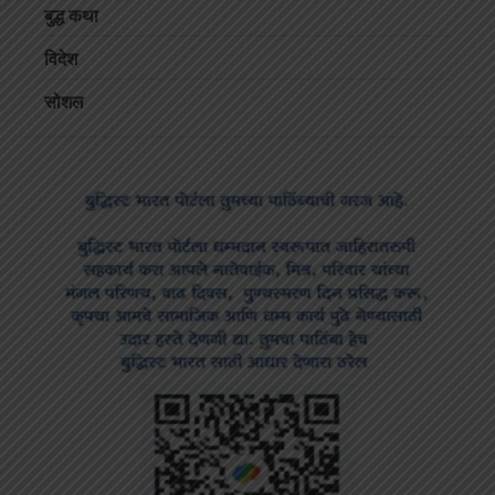
बुद्ध कथा
विदेश
सोशल