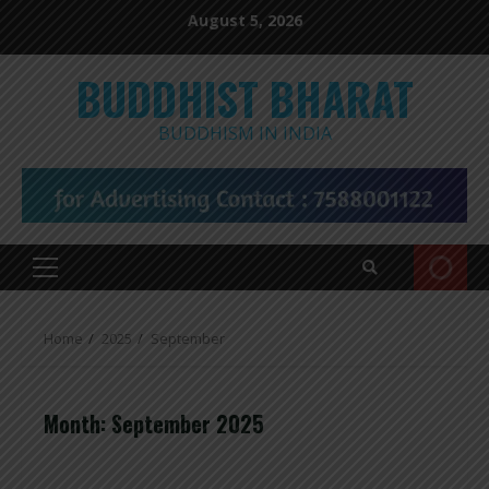
Skip
August 5, 2026
to
content
BUDDHIST BHARAT
BUDDHISM IN INDIA
Primary
Menu
Home
2025
September
Month:
September 2025