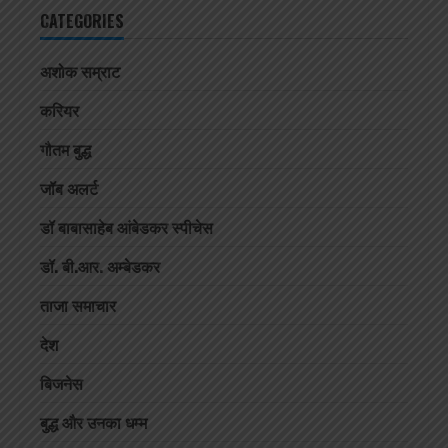
CATEGORIES
अशोक सम्राट
करियर
गौतम बुद्ध
जॉब अलर्ट
डॉ बाबासाहेब आंबेडकर स्पीचेस
डॉ. बी.आर. अम्बेडकर
ताजा समाचार
देश
बिजनेस
बुद्ध और उनका धम्म