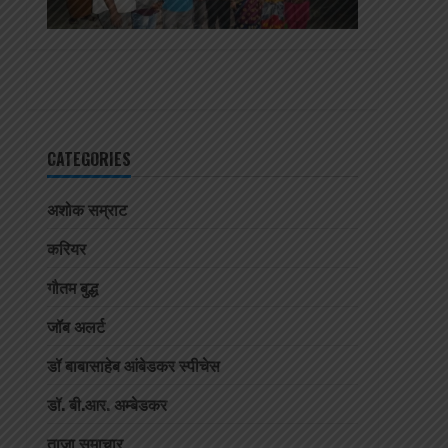
CATEGORIES
अशोक सम्राट
करियर
गौतम बुद्ध
जॉब अलर्ट
डॉ बाबासाहेब आंबेडकर स्पीचेस
डॉ. बी.आर. अम्बेडकर
ताजा समाचार