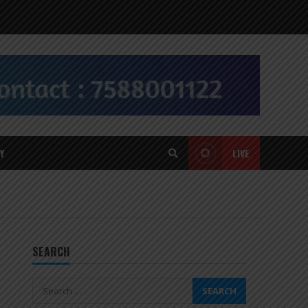
Y
LIVE
SEARCH
Search
for: