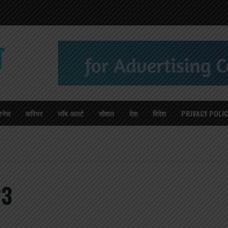
T
जनेस
करियर
जॉब अलर्ट
सोशल
देश
विदेश
PRIVACY POLIC
23