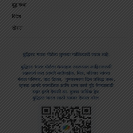
बुद्ध कथा
विदेश
सोशल