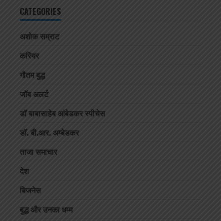
CATEGORIES
अशोक सम्राट
करियर
गौतम बुद्ध
जॉब अलर्ट
डॉ बाबासाहेब आंबेडकर स्पीचेस
डॉ. बी.आर. अम्बेडकर
ताजा समाचार
देश
बिजनेस
बुद्ध और उनका धम्म