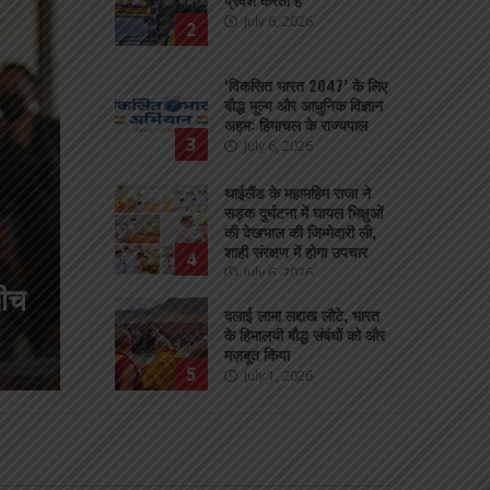
July 6, 2026
2
‘विकसित भारत 2047’ के लिए
बौद्ध मूल्य और आधुनिक विज्ञान
अहम: हिमाचल के राज्यपाल
3
July 6, 2026
थाईलैंड के महामहिम राजा ने
सड़क दुर्घटना में घायल भिक्षुओं
की देखभाल की जिम्मेदारी ली,
शाही संरक्षण में होगा उपचार
4
July 6, 2026
देश
‘विकसित भारत 2047’ के लिए बौद्ध म
दलाई लामा लद्दाख लौटे, भारत
के हिमालयी बौद्ध संबंधों को और
विज्ञान अहम: हिमाचल के राज्यपाल
मज़बूत किया
5
July 1, 2026
BuddhistBharat
July 6, 2026
मंगोलिया: भारतीय दूतावास ने
बौद्ध भिक्षुओं और वरिष्ठ
प्रतिनिधियों की मेजबानी की
6
June 8, 2026