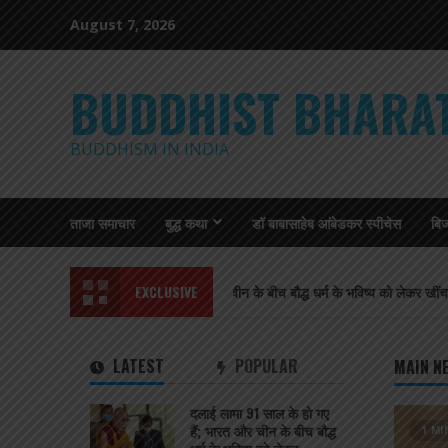
Skip
August 7, 2026
to
content
BUDDHIST BHARA
BUDDHISM IN INDIA
ताजा समाचार
बुद्ध कथा
डॉ बाबासाहेब आंबेडकर स्पीचेस
बि
 91 साल के हो गए हैं; भारत और चीन के बीच बौद्ध धर्म के भविष्य को लेकर खींचतान चल रही ह
EXCLUSIVE
LATEST
POPULAR
MAIN N
दलाई लामा 91 साल के हो गए
हैं; भारत और चीन के बीच बौद्ध
1 MI