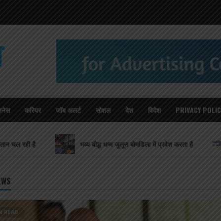
T
जनेस
करियर
जॉब अलर्ट
सोशल
देश
विदेश
PRIVACY POLIC
ै
भव्य बौद्ध धम्म जुलूस बोमडिला में प्रवेश करता है
‘विकसि
EWS
N READ