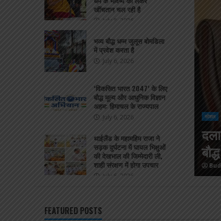
धर्म के भविष्य को लेकर
खींचतान चल रही है
July 8, 2026
भव्य बौद्ध धम्म जुलूस बोमडिला
में प्रवेश करता है
July 6, 2026
‘विकसित भारत 2047’ के लिए
बौद्ध मूल्य और आधुनिक विज्ञान
अहम: हिमाचल के राज्यपाल
July 6, 2026
 के हो गए हैं; भारत और चीन के बीच
देश
थाईलैंड के महामहिम राजा ने
ष्य को लेकर खींचतान चल रही है
सड़क दुर्घटना में घायल भिक्षुओं
भव्य
की देखभाल की जिम्मेदारी ली,
शाही संरक्षण में होगा उपचार
 8, 2026
Bud
July 6, 2026
FEATURED POSTS