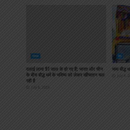
सोशल
देश
दलाई लामा 91 साल के हो गए हैं; भारत और चीन
भव्य बौद्ध 
के बीच बौद्ध धर्म के भविष्य को लेकर खींचतान चल
July 6, 
रही है
July 8, 2026