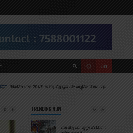
के हिमालयी बौद्ध संबंधों को और
मज़बूत किया
5
July 1, 2026
मंगोलिया: भारतीय दूतावास ने
बौद्ध भिक्षुओं और वरिष्ठ
प्रतिनिधियों की मेजबानी की
6
June 8, 2026
श्रीलंका में डॉ. बाबासाहेब
अंबेडकर भवन बनाया जाएगा
Y
LIVE
May 20, 2026
7
त भारत 2047’ के लिए बौद्ध मूल्य और आधुनिक विज्ञान अहम: हिमाचल के राज्यपाल
दलाई लामा 91 साल के हो गए हैं;
भारत और चीन के बीच बौद्ध धर्म
के भविष्य को लेकर खींचतान
चल रही है
1
TRENDING NOW
July 8, 2026
भव्य बौद्ध धम्म जुलूस बोमडिला में
प्रवेश करता है
1 MIN READ