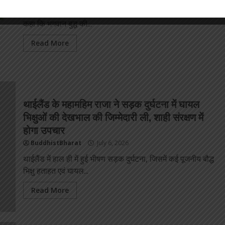
शिमला, 5 जुलाई हिमाचल प्रदेश के गवर्नर कविंदर गुप्ता ने रविवार को
कहा कि भगवान बुद्ध की...
Read More
थाईलैंड के महामहिम राजा ने सड़क दुर्घटना में घायल
भिक्षुओं की देखभाल की जिम्मेदारी ली, शाही संरक्षण में
होगा उपचार
BuddhistBharat
July 6, 2026
थाईलैंड में हाल ही में हुई भीषण सड़क दुर्घटना, जिसमें कई पूजनीय बौद्ध
भिक्षु हताहत एवं घायल...
Read More