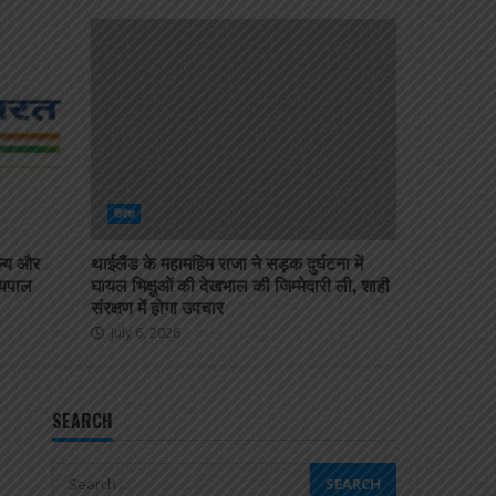
श्रीलंका में डॉ. बाबासाहेब
अंबेडकर भवन बनाया जाएगा
May 20, 2026
7
दलाई लामा 91 साल के हो गए हैं;
भारत और चीन के बीच बौद्ध धर्म
के भविष्य को लेकर खींचतान
चल रही है
1
विदेश
July 8, 2026
ल्य और
थाईलैंड के महामहिम राजा ने सड़क दुर्घटना में
भव्य बौद्ध धम्म जुलूस बोमडिला में
्यपाल
घायल भिक्षुओं की देखभाल की जिम्मेदारी ली, शाही
प्रवेश करता है
संरक्षण में होगा उपचार
July 6, 2026
2
July 6, 2026
‘विकसित भारत 2047’ के लिए
बौद्ध मूल्य और आधुनिक विज्ञान
SEARCH
अहम: हिमाचल के राज्यपाल
3
July 6, 2026
Search
थाईलैंड के महामहिम राजा ने