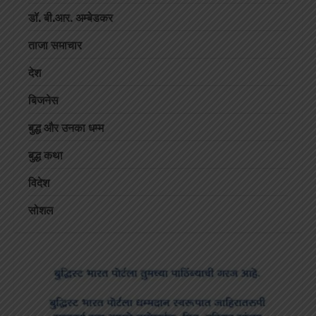
डॉ. बी.आर. अम्बेडकर
ताजा समाचार
देश
बिजनेस
बुद्ध और उनका धम्म
बुद्ध कथा
विदेश
सोशल