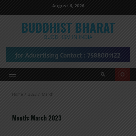
Skip
August 6, 2026
to
content
BUDDHIST BHARAT
BUDDHISM IN INDIA
Primary
Menu
Home
2023
March
Month:
March 2023