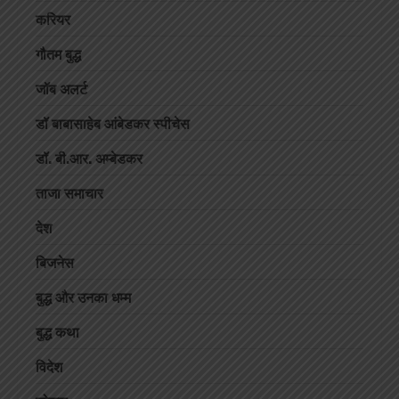
करियर
गौतम बुद्ध
जॉब अलर्ट
डॉ बाबासाहेब आंबेडकर स्पीचेस
डॉ. बी.आर. अम्बेडकर
ताजा समाचार
देश
बिजनेस
बुद्ध और उनका धम्म
बुद्ध कथा
विदेश