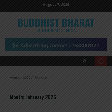
Skip
August 7, 2026
to
content
BUDDHIST BHARAT
BUDDHISM IN INDIA
Primary
Menu
Home
2026
February
Month:
February 2026