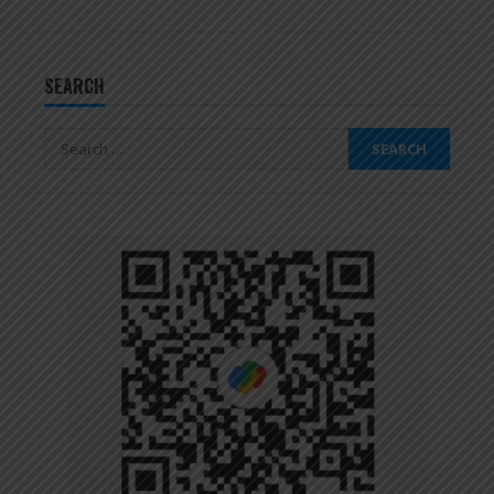
SEARCH
Search
for: