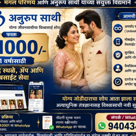
दलाई लामा लद्दाख लौटे, भारत के हिमालयी बौद्ध संबंधों
को और मज़बूत किया
BuddhistBharat
July 1, 2026
उनकी यह यात्रा लगभग दो महीने तक चलेगी। इस दौरान वे हाल ही में
हुई घुटने की...
Read More
मंगोलिया: भारतीय दूतावास ने बौद्ध भिक्षुओं और वरिष्ठ
प्रतिनिधियों की मेजबानी की
BuddhistBharat
June 8, 2026