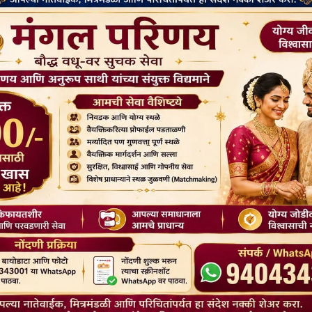
उलानबटार: मंगोलिया में भारत के एम्बेसडर ने शनिवार को एम्बेसी
रेसिडेंस में बौद्ध भिक्षुओं और सीनियर डेलीगेट्स...
Read More
श्रीलंका में डॉ. बाबासाहेब अंबेडकर भवन बनाया जाएगा
BuddhistBharat
May 20, 2026
नागपुर: भारत और श्रीलंका के बीच एक ज़रूरी MoU साइन हुआ है,
जिससे बौद्ध धर्म में रिसर्च...
Read More