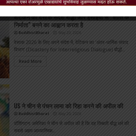
वेटिकन का वेसाक संदेश बौद्धों और ईसाइयों से “शांति के
निर्माता” बनने का आह्वान करता है
BuddhistBharat
May 20, 2026
वेसाक 2026 के लिए अपने संदेश में, वेटिकन का ‘अंतर-धार्मिक संवाद
विभाग’ (Dicastery for Interreligious Dialogue) बौद्धों...
Read More
US ने चीन से पंचन लामा को रिहा करने की अपील की
BuddhistBharat
May 20, 2026
वॉशिंगटन: अमेरिका ने चीन से अपील की है कि वह तिब्बती बौद्ध धर्म की
सबसे अहम आध्यात्मिक...