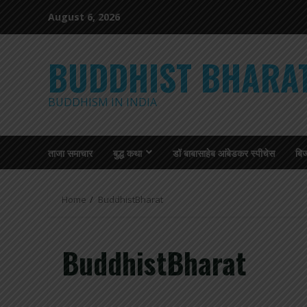
Skip
August 6, 2026
to
content
BUDDHIST BHARA
BUDDHISM IN INDIA
ताजा समाचार
बुद्ध कथा
डॉ बाबासाहेब आंबेडकर स्पीचेस
बि
Home
BuddhistBharat
BuddhistBharat