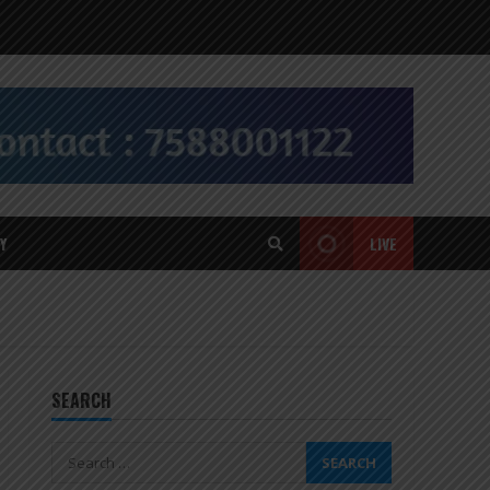
Y
LIVE
SEARCH
Search
for: