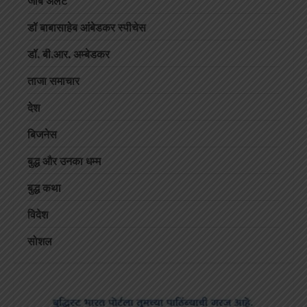
जॉब अलर्ट
डॉ बाबासाहेब आंबेडकर स्पीचेस
डॉ. बी.आर. अम्बेडकर
ताजा समाचार
देश
बिजनेस
बुद्ध और उनका धम्म
बुद्ध कथा
विदेश
सोशल