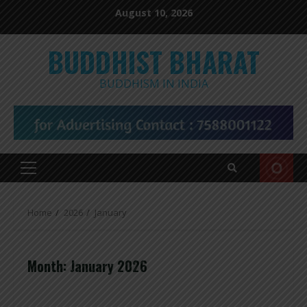
Skip
August 10, 2026
to
content
BUDDHIST BHARAT
BUDDHISM IN INDIA
Primary
Menu
Home
2026
January
Month:
January 2026