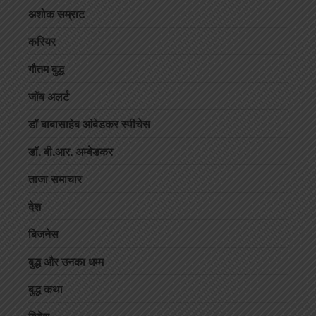
अशोक सम्राट
करियर
गौतम बुद्ध
जॉब अलर्ट
डॉ बाबासाहेब आंबेडकर स्पीचेस
डॉ. बी.आर. अम्बेडकर
ताजा समाचार
देश
बिजनेस
बुद्ध और उनका धम्म
बुद्ध कथा
विदेश