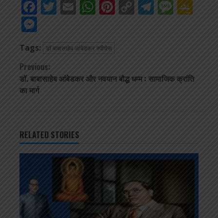
Facebook
Twitter
Email
WhatsApp
Pinterest
Copy
Telegra
Mess
Go
Link
Cla
Messenger
Tags:
डॉ बाबासाहेब आंबेडकर स्पीचेस
Continue
Previous:
डॉ. बाबासाहेब आंबेडकर और नवयान बौद्ध धम्म : सामाजिक क्रांति
Reading
का मार्ग
RELATED STORIES