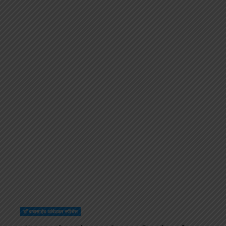
डॉ बाबासाहेब आंबेडकर स्पीचेस