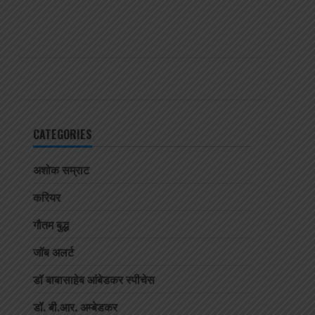
CATEGORIES
अशोक सम्राट
करियर
गौतम बुद्ध
जॉब अलर्ट
डॉ बाबासाहेब आंबेडकर स्पीचेस
डॉ. बी.आर. अम्बेडकर