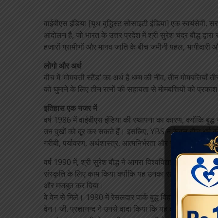
वाईबीएस इंडिया [यूथ बुद्धिस्ट सोसाइटी इंडिया] एक स्वयंसेवी, 
आंदोलन है, जो भारत के उत्तर प्रदेश में श्री सुरेश चंद्र बौद्ध द्वार
हजारों ग्रामीणों और मानव जाति के बीच जमीनी पहल, भागीदारी
लोगो और अर्थ
बीच में ‘मोमबत्ती स्टैंड’ का अर्थ है धम्म की नींव, तीन मोमबत्तियाँ
को घुमाने के लिए तीन रत्नों की सहायता से मोमबत्तियों को प्रकाश 
इतिहास एक नजर में
वर्ष 1986 में वाईबीएस इंडिया की स्थापना का कारण, क्योंकि बुद्ध
उन दुखों को दूर कर सकते हैं। इसलिए, YBS न केवल बौद्ध धर्म को
गरीबी, पर्यावरण, अर्थशास्त्र, आत्मनिर्भरता और स्वास्थ्य संबंधी
वर्ष 1990 में, श्री सुरेश बौद्ध ने आगरा विश्वविद्यालय से स्नातक
संस्कृति के लिए काम किया क्योंकि यह उनका सपना था। अध्ययन 
और मजबूत कर दिया।
वे वेन से मिले। 1990 में रेसलदार पार्क बुद्ध विहार लखनऊ में जी. प्
वेन। जी. प्रज्ञानन्द ने उनसे वादा किया कि यह बहुत अच्छा होगा यदि