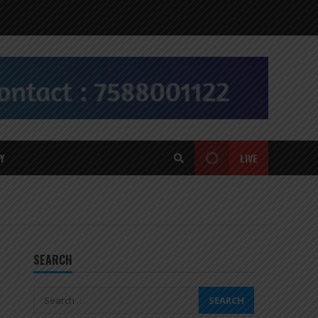
Y
LIVE
SEARCH
Search
for: