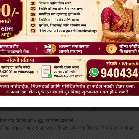
 में धम्म वार्ता के लिए भिक्षुओं और ननों को आमंत्रित किया।
की क्योंकि कई स्वयंसेवकों को कार्यों के लिए संसाधनों की आवश्यकता थी। दक्षिण
हामाया अकादमी भोंगांव, साहिद विशेश्वर सिंह इंटर कॉलेज बरईपुर, गौतम बुद्ध
।
ंदी पुस्तकें प्रकाशित कीं। छात्रों के लिए बौद्ध धर्म, बौद्ध अनुष्ठान आदि।
 की। डीयर पार्क इंस्टीट्यूट बीर के निदेशक श्री प्रशांत वर्मा की मदद से
लामा जी से मिले। यह श्री सुरेश के जीवन और YBS का महत्वपूर्ण मोड़ था।
005 से 2011 तक भारत में एक सार्वभौमिक शांति मार्च के लिए एक वार्षिक योजना
र्मिक पृष्ठभूमि के छात्रों के साथ शुरू हुई।
रम के लिए YBS से 3 स्वयंसेवकों को थाईलैंड आमंत्रित किया। उसी वर्ष 8 देशों
 का आयोजन करें।
क यूनिवर्सल पीस मार्च का आयोजन करें।
संकिसा में थिच नट हन। 10000 स्थानीय लोगों के लिए 5 दिवसीय ध्यान शिविर
ंति मार्च का आयोजन करें। संकिसा में वाईबीएस स्कूल के लिए जमीन खरीदी।
ाण का उद्घाटन किया गया था। 13 देशों के युवाओं के साथ लुंबिनी से श्रावस्ती तक
स गांव विहारा को 8 बुद्ध प्रतिमाएं दान कीं।
ं भागीदार बना। जयपुर से राजस्थान के जैसलमेर तक विश्व शांति मार्च का आयोजन