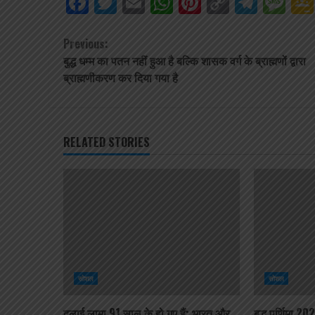
Facebook
Twitter
Email
WhatsApp
Pinterest
Copy
Tele
Me
Link
Continue
Previous:
बुद्ध धम्म का पतन नहीं हुआ है बल्कि शासक वर्ग के ब्राह्मणों द्वारा
Reading
ब्राह्मणीकरण कर दिया गया है
RELATED STORIES
सोशल
सोशल
दलाई लामा 91 साल के हो गए हैं; भारत और
बुद्ध पूर्णिमा 2