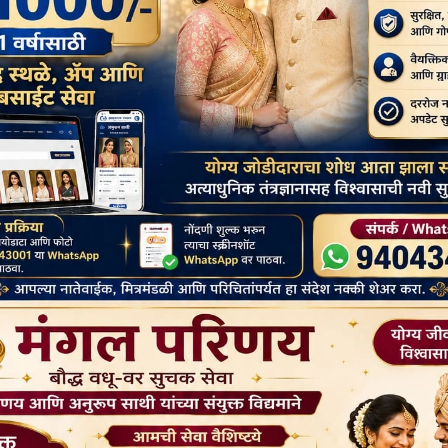
न के लिए नालंदा विश्वविद्यालय जाने का सुझाव दिया।
ध (9 वर्ष) और अपने भतीजे वेन को भेजा। डॉ. उपनद थेरो (10 वर्ष) श्रावस्ती को वेन.
द्धार की दिशा में एक ऐतिहासिक आंदोलन की शुरुआत थी।
रिया के पोमन्युन सुनीम और दोनों अच्छे दोस्त बन गए और सुनीम ने भारत में बौद्ध धर्म
े दौरान, श्री सुरेश चंद्रा ने कोरियाई भिक्षुओं के सहयोग से बोधगया के पास
ा।
बौद्ध धर्म में मास्टर डिग्री पूरी की। अपने अध्ययन के दौरान उनकी मुलाकात कई
छा रहा और दूसरी तरफ ये साल उनके लिए बहुत बुरा रहा क्योंकि 16 दिसंबर को
 श्रीलंका के अध्यक्ष आर्य रत्ने। बौद्ध गतिविधि में भाग लेने के लिए यह उनकी
ुछ सीखते हैं और वापस आ जाते हैं। सर्वोदय श्रीलंका के राष्ट्रपति ने शिक्षकों
जा।
ी., प्रज्ञानन्द जी, वेन के निमंत्रण पर। पोमन्युन सुनीम जोंगतो समाज के अध्यक्ष
 अपने 70 YBS युवा स्वयंसेवकों के साथ लोगों की मदद करने और उन्हें राहत देने
्युन सुनीम। जहां उन्होंने धम्म, शिक्षा, ध्यान, युवा आंदोलन आदि सीखा।
गों के लिए एक शिक्षा कार्यक्रम शुरू किया। उन्होंने गांव के छात्रों के लिए कई