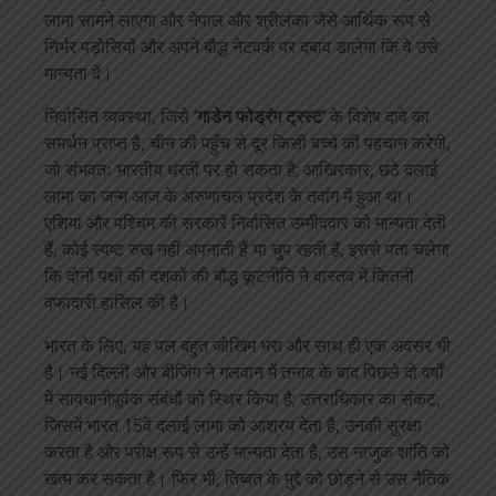
लामा सामने लाएगा और नेपाल और श्रीलंका जैसे आर्थिक रूप से
निर्भर पड़ोसियों और अपने बौद्ध नेटवर्क पर दबाव डालेगा कि वे उसे
मान्यता दें।
निर्वासित व्यवस्था, जिसे ‘
गाडेन फोड्रंग ट्रस्ट’
के विशेष दावे का
समर्थन प्राप्त है, चीन की पहुँच से दूर किसी बच्चे की पहचान करेगी,
जो संभवतः भारतीय धरती पर हो सकता है; आखिरकार, छठे दलाई
लामा का जन्म आज के अरुणाचल प्रदेश के तवांग में हुआ था।
एशिया और पश्चिम की सरकारें निर्वासित उम्मीदवार को मान्यता देती
हैं, कोई स्पष्ट रुख नहीं अपनाती हैं या चुप रहती हैं, इससे पता चलेगा
कि दोनों पक्षों की दशकों की बौद्ध कूटनीति ने वास्तव में कितनी
वफादारी हासिल की है।
भारत के लिए, यह पल बहुत जोखिम भरा और साथ ही एक अवसर भी
है। नई दिल्ली और बीजिंग ने गलवान में तनाव के बाद पिछले दो वर्षों
में सावधानीपूर्वक संबंधों को स्थिर किया है; उत्तराधिकार का संकट,
जिसमें भारत 15वें दलाई लामा को आश्रय देता है, उनकी सुरक्षा
करता है और परोक्ष रूप से उन्हें मान्यता देता है, उस नाजुक शांति को
खत्म कर सकता है। फिर भी, तिब्बत के मुद्दे को छोड़ने से उस नैतिक