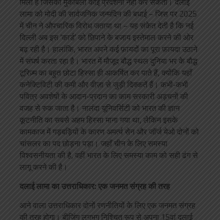
मिला है जिसका मुकाबला कोई प्रदर्शनी नहीं कर सकती। दलाई
लामा को मोदी की सार्वजनिक जन्मदिन की बधाई – जिस पर 2025
में चीन ने औपचारिक विरोध जताया था – यह संकेत देती है कि नई
दिल्ली अब इस ‘कार्ड’ को छिपाने के बजाय इस्तेमाल करने की ओर
बढ़ रही है। हालांकि, भारत अपने कई फ़ायदों का पूरा फ़ायदा उठाने
में संघर्ष करता रहा है। भारत में मौजूद बौद्ध स्थल दुनिया भर के बौद्ध
टूरिज़्म का बहुत छोटा हिस्सा ही आकर्षित कर पाते हैं, क्योंकि यहाँ
कनेक्टिविटी की कमी और वीज़ा से जुड़ी दिक्कतें हैं। कभी-कभी
पवित्र अवशेषों के आदान-प्रदान का काम सरकारी अड़चनों की
वजह से रुक जाता है। नालंदा यूनिवर्सिटी को भारत की ज्ञान
कूटनीति का सबसे अहम हिस्सा माना गया था, लेकिन इसके
कामकाज में गड़बड़ियों के कारण अमर्त्य सेन और जॉर्ज येओ दोनों को
चांसलर का पद छोड़ना पड़ा। जहाँ चीन के लिए समस्या
विश्वसनीयता की है, वहीं भारत के लिए समस्या काम को सही ढंग से
लागू करने की है।
दलाई लामा का उत्तराधिकार: एक जनमत संग्रह की तरह
आने वाला उत्तराधिकार दोनों रणनीतियों के लिए एक जनमत संग्रह
की तरह होगा। बीजिंग लगभग निश्चित रूप से अपना 15वां दलाई