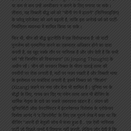
या कम से कम उन्हें अस्वीकार न करने के लिए मनाया जा सके।
तीसरा, यह तिब्बती बौद्ध धर्म को “चीनी रंग में ढालने” (सिनिसाइज़िंग)
के घरेलू प्रोजेक्ट को आगे बढ़ाती है, ताकि इस अनोखे धर्म को पार्टी-
नियंत्रित व्यवस्था में शामिल किया जा सके।
फिर भी, चीन की बौद्ध कूटनीति में एक विरोधाभास है: जो पार्टी
पुनर्जन्म को प्रमाणित करने का एकमात्र अधिकार होने का दावा
करती है, वह खुद पक्के तौर पर नास्तिक है और ज़ोर देती है कि सभी
धर्म “शी जिनपिंग की विचारधारा” (Xi Jinping Thought) के
अधीन रहें। चीन की सरकार तिब्बत के भीतर दलाई लामा की
तस्वीरों पर रोक लगाती है, मठों पर नज़र रखती है और तिब्बती भाषा
के इस्तेमाल पर पाबंदियां लगाती है; इसमें तिब्बत को “शिज़ांग”
(Xizang) कहने पर नया ज़ोर देना भी शामिल है। दुनिया भर के
बौद्धों के लिए, गायब कर दिए गए पंचेन लामा आज भी बीजिंग के
धार्मिक नेतृत्व के दावे का सबसे ज़बरदस्त खंडन हैं। लंदन की
यूनिवर्सिटी ऑफ़ वेस्टमिंस्टर में इंटरनेशनल रिलेशंस के प्रोफ़ेसर
दिब्येश आनंद ने ‘द डिप्लोमैट’ के लिए एक पुराने लेख में कहा था कि
बीजिंग “अपनी ही बेतुकी सोच में फंसा हुआ है… एक ऐसी नास्तिक
पार्टी जो पिछले जन्मों में विश्वास नहीं करती, लेकिन ज़ोर देती है कि