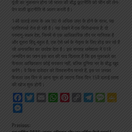
पूंजी का नुकसान होगा जो भारत की बौद्ध कूटनीति को चीन की लेन-
देन वाली कूटनीति से अलग करती है।
14वें दलाई लामा के अब 90 से अधिक उम्र के होने के साथ, यह
प्रतिस्पर्धा तेज हो रही है। यह देखने में एक विरोधाभास है: दो
परमाणु-सक्षम देश, जिनमें से एक आधिकारिक तौर पर नास्तिक है
और दूसरा हिंदू-बहुल है, एक ऐसे धर्म के नेतृत्व के लिए होड़ कर रहे हैं
जो अनासक्ति का उपदेश देता है। इस सप्ताह धर्मशाला में 91वें
जन्मदिन का जश्न इस बात की याद दिलाता है कि इस मुकाबले का
फैसला आखिरकार कोई सरकार नहीं, बल्कि दुनिया भर के बौद्ध खुद
करेंगे। वे किस दावेदार को विश्वसनीय मानते हैं, इस पर उनका
फैसला उस दिन से आना शुरू हो जाएगा जिस दिन 15वें दलाई लामा
की खोज शुरू होगी।
Facebook
Twitter
Email
WhatsApp
Pinterest
Copy
Telegra
Mess
Go
Link
Cla
Messenger
Continue
Previous: