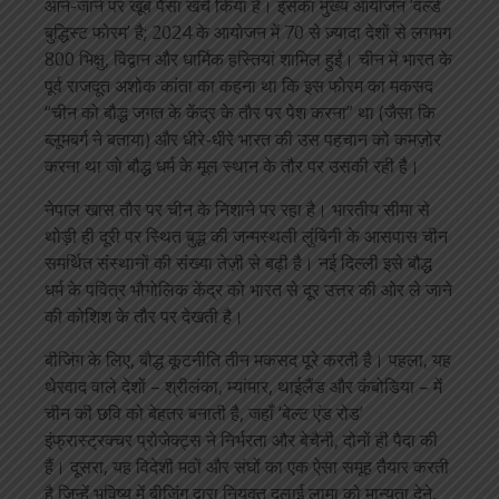
आने-जाने पर खूब पैसा खर्च किया है। इसका मुख्य आयोजन ‘वर्ल्ड
बुद्धिस्ट फोरम’ है; 2024 के आयोजन में 70 से ज़्यादा देशों से लगभग
800 भिक्षु, विद्वान और धार्मिक हस्तियां शामिल हुईं। चीन में भारत के
पूर्व राजदूत अशोक कांता का कहना था कि इस फोरम का मकसद
“चीन को बौद्ध जगत के केंद्र के तौर पर पेश करना” था (जैसा कि
ब्लूमबर्ग ने बताया) और धीरे-धीरे भारत की उस पहचान को कमज़ोर
करना था जो बौद्ध धर्म के मूल स्थान के तौर पर उसकी रही है।
नेपाल खास तौर पर चीन के निशाने पर रहा है। भारतीय सीमा से
थोड़ी ही दूरी पर स्थित बुद्ध की जन्मस्थली लुंबिनी के आसपास चीन
समर्थित संस्थानों की संख्या तेज़ी से बढ़ी है। नई दिल्ली इसे बौद्ध
धर्म के पवित्र भौगोलिक केंद्र को भारत से दूर उत्तर की ओर ले जाने
की कोशिश के तौर पर देखती है।
बीजिंग के लिए, बौद्ध कूटनीति तीन मकसद पूरे करती है। पहला, यह
थेरवाद वाले देशों – श्रीलंका, म्यांमार, थाईलैंड और कंबोडिया – में
चीन की छवि को बेहतर बनाती है, जहाँ ‘बेल्ट एंड रोड’
इंफ्रास्ट्रक्चर प्रोजेक्ट्स ने निर्भरता और बेचैनी, दोनों ही पैदा की
हैं। दूसरा, यह विदेशी मठों और संघों का एक ऐसा समूह तैयार करती
है जिन्हें भविष्य में बीजिंग द्वारा नियुक्त दलाई लामा को मान्यता देने,