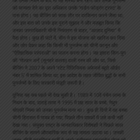
कि उनके निधन के बाद भी यह संस्था बनी रहेगी और उनके पुनर्जन्म
को मान्यता देने का पूरा अधिकार उनके ‘गाडेन फोड्रंग ट्रस्ट’ के
पास होगा। यह बीजिंग को साफ़ तौर पर दरकिनार करने जैसा था,
और इस बात को उनके इस पुराने सुझाव ने और मज़बूत किया कि
उनका उत्तराधिकारी चीनी नियंत्रण से बाहर, “आज़ाद दुनिया” में
पैदा होगा। कुछ ही घंटों में, चीन ने इस योजना को खारिज कर दिया
और ज़ोर देकर कहा कि किसी भी पुनर्जन्म को चीनी कानून और
“ऐतिहासिक परंपराओं” का पालन करना होगा। यह इशारा किंग-युग
की ‘गोल्डन अर्न्’ (सुनहरे कलश) वाली रस्म की ओर था, जिसे
बीजिंग ने 2007 के अपने ‘स्टेट रिलिजियस अफेयर्स ब्यूरो ऑर्डर
नंबर 5’ में शामिल किया था; इस आदेश के तहत जीवित बुद्धों के सभी
पुनर्जन्मों के लिए सरकारी मंज़ूरी ज़रूरी है।
दुनिया यह सब पहले भी देख चुकी है। 1989 में 10वें पंचेन लामा के
निधन के बाद, दलाई लामा ने 1995 में छह साल के बच्चे, गेधुन
चोएकी न्यिमा को उनका पुनर्जन्म माना था। कुछ ही दिनों में वह बच्चा
चीनी हिरासत में गायब हो गया; पिछले तीन दशकों में उसे कभी नहीं
देखा गया। संयुक्त राष्ट्र के मानवाधिकार विशेषज्ञों ने पिछले साल
बीजिंग के सामने औपचारिक रूप से यह मामला उठाया था। उनकी