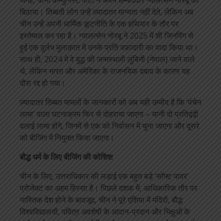
जगह, चीनी कम्युनिस्ट पार्टी ने अपने उम्मीदवार ग्यालत्सेन नोरबू को
बिठाया। तिब्बती लोग उन्हें ज़्यादातर मान्यता नहीं देते, लेकिन अब
चीन उन्हें अपनी धार्मिक कूटनीति के एक हथियार के तौर पर
इस्तेमाल कर रहा है। ग्यालत्सेन नोरबू ने 2025 में शी जिनपिंग से
हुई एक दुर्लभ मुलाक़ात में उनके प्रति वफ़ादारी का वादा किया था।
साथ ही, 2024 में वे बुद्ध की जन्मस्थली लुंबिनी (नेपाल) जाने वाले
थे, लेकिन भारत और अमेरिका के राजनयिक दबाव के कारण यह
दौरा रद्द हो गया।
ज़्यादातर तिब्बत मामलों के जानकारों को अब यही उम्मीद है कि ‘पंचेन
लामा’ वाला घटनाक्रम फिर से दोहराया जाएगा – यानी दो प्रतिद्वंद्वी
दलाई लामा होंगे, जिनमें से एक को निर्वासन में चुना जाएगा और दूसरे
को बीजिंग में नियुक्त किया जाएगा।
बौद्ध धर्म के लिए बीजिंग की कोशिश
चीन के लिए, उत्तराधिकार की लड़ाई एक बहुत बड़े ‘सॉफ्ट पावर’
प्रोजेक्ट का अहम हिस्सा है। पिछले दशक में, आधिकारिक तौर पर
नास्तिक देश होने के बावजूद, चीन ने पूरे एशिया में मंदिरों, बौद्ध
विश्वविद्यालयों, पवित्र अवशेषों के आदान-प्रदान और भिक्षुओं के