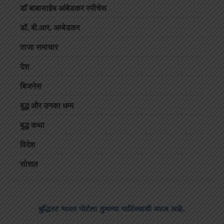
डॉ बाबासाहेब आंबेडकर स्पीचेस
डॉ. बी.आर. अम्बेडकर
ताजा समाचार
देश
बिजनेस
बुद्ध और उनका धम्म
बुद्ध कथा
विदेश
सोशल