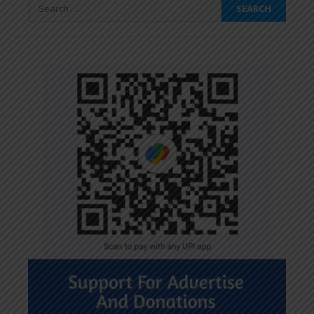
Search
for: