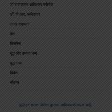
डॉ बाबासाहेब आंबेडकर स्पीचेस
डॉ. बी.आर. अम्बेडकर
ताजा समाचार
देश
बिजनेस
बुद्ध और उनका धम्म
बुद्ध कथा
विदेश
सोशल