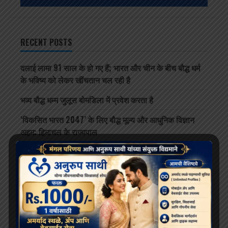
RECENT POSTS
दलाई लामा 91 साल के हो गए हैं; भारत और चीन के बीच बौद्ध धर्म
के भविष्य को लेकर खींचतान चल रही है
भव्य बौद्ध धम्म जुलूस बोमडिला में प्रवेश करता है
‘विकसित भारत 2047’ के लिए बौद्ध मूल्य और आधुनिक विज्ञान
अहम: हिमाचल के राज्यपाल
थाईलैंड के महामहिम राजा ने सड़क दुर्घटना में घायल भिक्षुओं की
देखभाल की जिम्मेदारी ली, शाही संरक्षण में होगा उपचार
दलाई लामा लद्दाख लौटे, भारत के हिमालयी बौद्ध संबंधों को और
मज़बूत किया