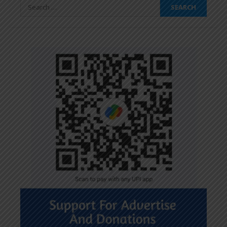
Search
for: