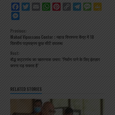
Facebook
Twitter
Email
WhatsApp
Pinterest
Copy
Telegra
Mess
Go
Link
Cla
Messenger
Continue
Previous:
Mahad Vipassana Center : महाड विपश्यना केंद्र में 10
Reading
दिवसीय पाठ्यक्रम कुछ सीटें उपलब्ध
Next:
बौद्ध कट्टरपंथ का खतरनाक उभार: ‘निर्वाण पाने के लिए इंतज़ार
करना पड़ सकता है’
RELATED STORIES