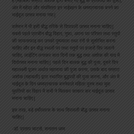
हैं (महाबली सम्राट अशोक द्वारा बनाए गए बुद्ध के प्रतिपदों की पूजा),
अंत में महेंद्र और संघमित्रा इन भाईबहन के धम्मप्रचारक बनने का
भाईदूज उत्सव मनाया गया|
वर्तमान में भी इसी बौद्ध तरिके से दिपावली उत्सव मनाना चाहिए|
सबसे पहले प्राचीन बौद्ध विहार, गुफा, अपना घर परिसर तथा स्तुपों
की साफसफाइ कर उनको पुष्पमाला तथा रंगों से सुशोभित करना
चाहिए और इन बौद्ध स्थलों पर तथा स्तुपों पर हजारों दिप जलाने
चाहिए, लाईटिंग लगाकर सात दिनों तक बुद्ध तथा अशोक की याद में
दिपोत्सव मनाना चाहिए| पहले दिन बालक बुद्ध की पुजा, दुसरे दिन
महालक्ष्मी पूजन अर्थात महामाया की पुजा करना, उसके बाद सम्राट
अशोक (महाबली) द्वारा स्थापित बुद्धपदों की पुजा करना, और अंत में
भाईदूज के दिन धम्मप्रचारक बननेवाले महिला पुरुष तथा युवा
युवतियों का विहार में सभी ने मिलकर सत्कार कर भाईदूज उत्सव
मनाना चाहिए|
इस तरह, बड़े हर्षोल्लास के साथ दिपावली बौद्ध उत्सव मनाना
चाहिए|
-डॉ. प्रताप चाटसे, सनातन धम्म