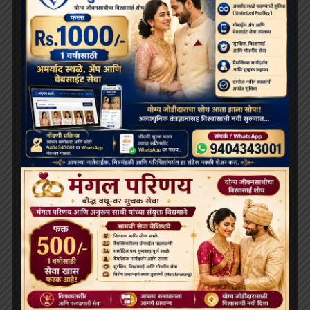
‘विकसित भारत 2047’ के लिए बौद्ध मूल्य और आधुनिक विज्ञान
अहम: हिमाचल के राज्यपाल
थाईलैंड के महामहिम राजा ने सड़क दुर्घटना में घायल भिक्षुओं की
देखभाल की जिम्मेदारी ली, शाही संरक्षण में होगा उपचार
दलाई लामा लद्दाख लौटे, भारत के हिमालयी बौद्ध संबंधों को और
मज़बूत किया
ARCHIVES
July 2026
June 2026
May 2026
April 2026