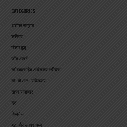
CATEGORIES
अशोक सम्राट
करियर
गौतम बुद्ध
जॉब अलर्ट
डॉ बाबासाहेब आंबेडकर स्पीचेस
डॉ. बी.आर. अम्बेडकर
ताजा समाचार
देश
बिजनेस
बुद्ध और उनका धम्म