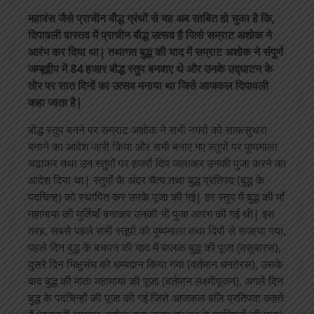
महावंस जैसे प्राचीन बौद्ध ग्रंथों से यह अब साबित हो चुका है कि,
दिपावली वास्तव में प्राचीन बौद्ध उत्सव है जिसे सम्राट अशोक ने
आरंभ कर दिया था| तथागत बुद्ध की याद में सम्राट अशोक ने संपुर्ण
जम्बूद्वीप में 84 हजार बौद्ध स्तुप बनवाए थे और उनके उद्घाटन के
तौर पर सात दिनों का उत्सव मनाया था जिसे आजकल दिपावली
कहा जाता है|
बौद्ध स्तुप बनने पर सम्राट अशोक ने सभी नगरों को साफसुथरा
बनाने का आदेश जारी किया और सभी बनाए गए स्तुपों पर पुष्पमाला
चढाकर तथा उन स्तुपों पर हजरों दिप जलाकर उनकी पुजा करने का
आदेश दिया था| स्तुपों के अंदर चैत्य तथा बुद्ध प्रतिपद (बुद्ध के
पदचिन्ह) को स्थापित कर उनके पूजा की गई| हर स्तुप में बुद्ध की माँ
महामाया की मुर्तियाँ बनाकर उनकी भी पुजा आरंभ की गई थी| इस
तरह, सबसे पहले सभी स्तूपों को पुष्पमाला तथा दिपों से सजाया गया,
पहले दिन बुद्ध के बचपन की याद में बालक बुद्ध की पूजा (वसुबारस),
दुसरे दिन भिक्षुसंघ को धम्मदान किया गया (वर्तमान धनतेरस), उसके
बाद बुद्ध की माता महामाया की पूजा (वर्तमान लक्ष्मीपूजन), अगले दिन
बुद्ध के पदचिन्हों की पूजा की गई जिसे आजकल बलि प्रतिपदा कहते