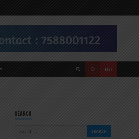
Y
LIVE
SEARCH
Search
for: