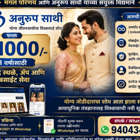
पथ पर चलते रहने की प्रेरणा बहुत अच्छे से देती हैं।
र गंदगी फेंक देते थे। आज से 191 साल पहले बालिकाओं के लिये जब स्कूल
ियों की नौ छात्राओं के साथ उन्होंने महिलाओं के लिए एक विद्यालय की
ुले पाँच नये विद्यालय खोलने में सफल हुए। तत्कालीन सरकार ने इन्हे सम्मानित
विद्यालय चलाना कितना मुश्किल रहा होगा, इसकी कल्पना शायद आज भी नहीं की
ांतिज्योति सावित्रीबाई फुले उस दौर में न सिर्फ खुद पढ़ीं, बल्कि दूसरी
gram
ssage
Google
Messenger
Classroom
Next:
हरदास लक्ष्मण नगराले ‘जय भीम’ के जनक