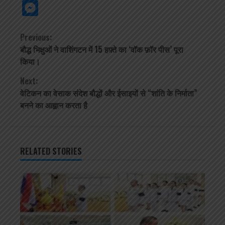
Link
Cla
Messenger
Continue
Previous:
बौद्ध भिक्षुओं ने वाशिंगटन में 15 हफ़्ते का ‘वॉक फ़ॉर पीस’ पूरा
Reading
किया।
Next:
वेटिकन का वेसाक संदेश बौद्धों और ईसाइयों से “शांति के निर्माता”
बनने का आह्वान करता है
RELATED STORIES