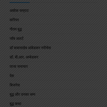
अशोक सम्राट
करियर
गौतम बुद्ध
जॉब अलर्ट
डॉ बाबासाहेब आंबेडकर स्पीचेस
डॉ. बी.आर. अम्बेडकर
ताजा समाचार
देश
बिजनेस
बुद्ध और उनका धम्म
बुद्ध कथा