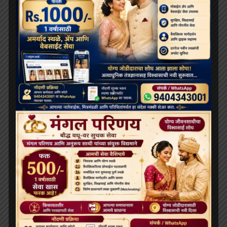
थाईलैंड के महामहिम राजा ने सड़क दुर्घटना में घायल भिक्षुओं की
देखभाल की जिम्मेदारी ली, शाही संरक्षण में होगा उपचार
दलाई लामा लद्दाख लौटे, भारत के हिमालयी बौद्ध संबंधों को और
मज़बूत किया
ARCHIVES
July 2026
June 2026
May 2026
April 2026
February 2026
January 2026