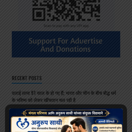
RECENT POSTS
दलाई लामा 91 साल के हो गए हैं; भारत और चीन के बीच बौद्ध धर्म
के भविष्य को लेकर खींचतान चल रही है
भव्य बौद्ध धम्म जुलूस बोमडिला में प्रवेश करता है
‘विकसित भारत 2047’ के लिए बौद्ध मूल्य और आधुनिक विज्ञान
अहम: हिमाचल के राज्यपाल