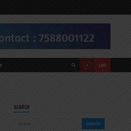
Y
LIVE
SEARCH
Search
for: