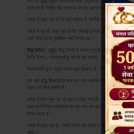
चल रहे युद्धों, बढ़ते जातीय-धार्मिक राष्ट्रवाद, और जिसे डिकास्
मानवता के “संदेह और शत्रुता के एक खतरनाक चक्र” में फँसने
संदेश में कहा गया है कि ऐसे माहौल में, धार्मिक परंपराओं की एक व
संदेश में यह भी कहा गया है कि “भलाई वास्तव में हथियार डाल देने 
जहाँ कोई रास्ता मुमकिन नहीं लगता था।”
बौद्ध परंपरा :
उद्धृत बौद्ध ग्रंथों में सबसे प्रमुख धम्मपद का पाँचवाँ 
पालि कैनन—थेरवाद बौद्ध धर्म के मूल ग्रंथों—का हिस्सा होने के नाते,
डिकास्टरी द्वारा उद्धृत श्लोक इस प्रकार है: “नफ़रत से नफ़रत 
यह अंश बौद्ध शिक्षाओं के एक बार-बार आने वाले विषय को दर्शा
चक्र को तोड़ सकते हैं।
संदेश में मेत्ता सुत्त का भी हवाला दिया गया है—जो बौद्ध परंपरा के 
शब्द सार्वभौमिक परोपकार के एक रूप को संदर्भित करता है—एक निस्
किया जाता है।
संदेश में कहा गया है, “कोई किसी को धोखा न दे, न ही किसी प्राण
चाहे।”