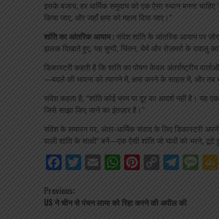
इसके बजाय, हर धार्मिक समुदाय को एक ऐसा स्थान बनना चाहिए “ज
किया जाए, और जहाँ क्षमा को महत्व दिया जाए।”
शांति का आंतरिक आयाम :
संदेश शांति के आंतरिक आयाम पर ज़ोर दे
झलक दिखाते हुए, यह चुप्पी, चिंतन, धैर्य और रोज़मर्रा के दयालु का
डिकास्टरी कहती है कि शांति का पोषण केवल अंतर्राष्ट्रीय वार्ताओं 
—बदले की भावना को त्यागने में, क्षमा करने के साहस में, और त
संदेश कहता है, “शांति कोई भ्रम या दूर का आदर्श नहीं है। यह ए
जिसे साझा किए जाने का इंतज़ार है।”
संदेश के समापन पर, अंतर-धार्मिक संवाद के लिए डिकास्टरी अप
वाली शांति के साक्षी” बनें—एक ऐसी शांति जो घावों को भरने, टूटे 
Facebook
Twitter
Email
WhatsApp
Pinterest
Copy
Tele
Me
Link
Continue
Previous:
US ने चीन से पंचन लामा को रिहा करने की अपील की
Reading