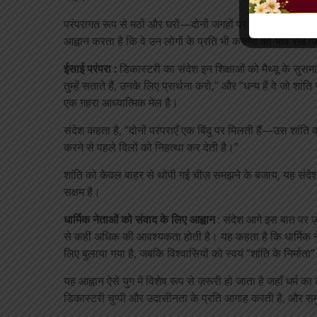
परंपरागत रूप से मठों और घरों—दोनों जगहों पर पढ़े जाने वाले मेत्ता
आह्वान करता है कि वे उन लोगों के प्रति भी करुणा का भाव रखें जि
ईसाई परंपरा :
डिकास्टरी का संदेश इन शिक्षाओं को मैथ्यू के सुसमा
तुम्हें सताते हैं, उनके लिए प्रार्थना करो,” और “धन्य हैं वे जो शांत
एक गहरा आध्यात्मिक मेल है।
संदेश कहता है, “दोनों परंपराएँ एक बिंदु पर मिलती हैं—उस शांत
करने से पहले दिलों को निहत्था कर देती है।”
शांति को केवल बाहर से थोपी गई चीज़ समझने के बजाय, यह संदे
सक्षम है।
धार्मिक नेताओं को संवाद के लिए आह्वान
: संदेश आगे इस बात पर ज़
से कहीं अधिक की आवश्यकता होती है। यह कहता है कि धार्मिक नेत
लिए बुलाया गया है, जबकि विश्वासियों को स्वयं “शांति के निर्मात
यह आह्वान ऐसे युग में विशेष रूप से ज़रूरी हो जाता है जहाँ धर्म
डिकास्टरी चुप्पी और उदासीनता के प्रति आगाह करती है, और समु