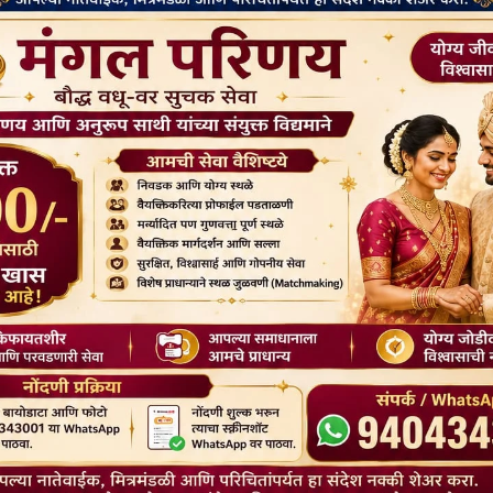
टरी “धर्म का हेरफेर” कहती है—इन सब के बीच, यह संदेश चेतावनी देता है कि
 का खतरा है।
िशेष ज़िम्मेदारी है—विभाजनों को गहरा करना नहीं, बल्कि उन्हें भरना।
वाली होती है,” जो “संदेह के चक्र” को तोड़ने और “ऐसे रास्ते खोलने में सक्षम है
श्लोक है—जो बुद्ध के वचनों के सबसे ज़्यादा पढ़े जाने वाले संग्रहों में से एक है।
 धम्मपद में ज्ञान, नैतिकता और मुक्ति के मार्ग पर संक्षिप्त शिक्षाएँ संकलित हैं।
कभी शांत नहीं होती; केवल नफ़रत न करने से ही नफ़रत शांत होती है।”
ता है: कि क्रोध दुख को बढ़ाता है, जबकि करुणा और आंतरिक अनुशासन इसके
सबसे प्रसिद्ध प्रवचनों में से एक है और प्रेमपूर्ण-दया पर एक मूल ग्रंथ है। “मेत्ता”
वार्थ प्रेम जो बिना किसी भेदभाव के सभी जीवित प्राणियों के प्रति व्यक्त
ी का तिरस्कार करे।” “कोई भी क्रोध या द्वेष के कारण किसी दूसरे का बुरा न