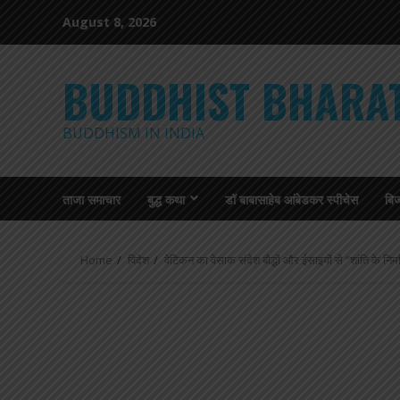
Skip
August 8, 2026
to
content
BUDDHIST BHARA
BUDDHISM IN INDIA
ताजा समाचार
बुद्ध कथा
डॉ बाबासाहेब आंबेडकर स्पीचेस
बि
Home
विदेश
वेटिकन का वेसाक संदेश बौद्धों और ईसाइयों से “शांति के निर्