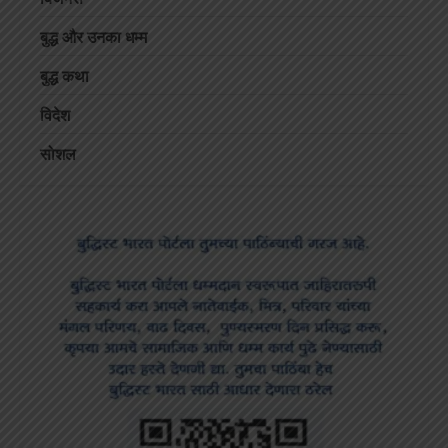
बुद्ध और उनका धम्म
बुद्ध कथा
विदेश
सोशल