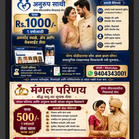
भव्य बौद्ध धम्म जुलूस बोमडिला में प्रवेश करता है
‘विकसित भारत 2047’ के लिए बौद्ध मूल्य और आधुनिक विज्ञान
अहम: हिमाचल के राज्यपाल
थाईलैंड के महामहिम राजा ने सड़क दुर्घटना में घायल भिक्षुओं की
देखभाल की जिम्मेदारी ली, शाही संरक्षण में होगा उपचार
दलाई लामा लद्दाख लौटे, भारत के हिमालयी बौद्ध संबंधों को और
मज़बूत किया
ARCHIVES
July 2026
June 2026
May 2026