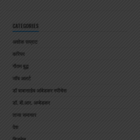
CATEGORIES
अशोक सम्राट
करियर
गौतम बुद्ध
जॉब अलर्ट
डॉ बाबासाहेब आंबेडकर स्पीचेस
डॉ. बी.आर. अम्बेडकर
ताजा समाचार
देश
बिजनेस