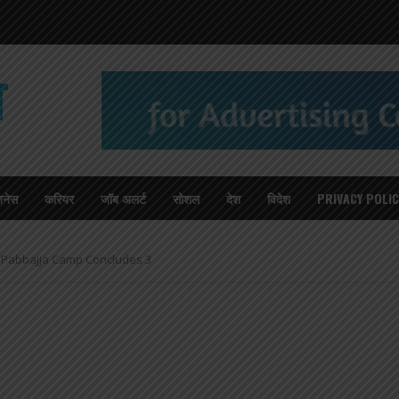
T
जनेस
करियर
जॉब अलर्ट
सोशल
देश
विदेश
PRIVACY POLIC
neri Pabbajja Camp Concludes 3