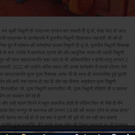
 कर चुकी भिक्षुणी ही प्रव्रज्या प्रदान कर सकती हैं! यूं तो, देखा जाए तो आज
सभी प्रव्रज्या के कार्यक्रमों में पूजनीय भिक्षुणी शिलाचारा महाथेरी जी को ही
 में वर्तमान की सर्वश्रेष्ठ प्रथम भिक्षुणी हैं! यूं तो, पूजनीय भिक्षुणी विशाखा
र्ष के बाद 1998 में उपसंपदा प्राप्त की और आधुनिक भारत की पहली भिक्षुणी
 युग की माता महाप्रजापति कहा जाए तो भी अतिशयोक्ति न होगी! परंतु लगभग 2
 फरवरी 2022 को उन्होंने अंतिम श्वास ली! उनके मार्गदर्शन में उनसे प्रेरणा लेते
 माता महाप्रजापति तुल्य पूज्य विशाखा अय्या जी के साथ ही उपसंपादित हुई दूसरी
द हमें अभी तक प्राप्त हो रहा है! और यह तीसरा अनुमोदन पूज्य भिक्षुणी
 विनयशीला जी, पूज्य भिक्षुणी करुणादीपा जी, पूज्य भिक्षुणी रोहिणी जी व समस्त
ग एवं समर्थन देते रहे हैं!
और उन्हें चलने फिरने में बहुत तकलीफ होती है! लेकिन फिर भी जैसे ही मैंने
 आपके लिए नागपुर से सारनाथ की लगभग 24 घंटे की यात्रा ट्रेन से संभव होगा?
ी मेहनत कर रहे हो तो हम क्या ये इतनी सी दूरी भी तय नहीं कर सकते!
्रतीत हुआ! हालांकि, मैंने उनके समक्ष प्लेन की टिकट करवाने का भी प्रस्ताव
रा इतना खर्चा क्यों करना! तुम वही राशि कार्यक्रम में लगाओ! उन्हीं के