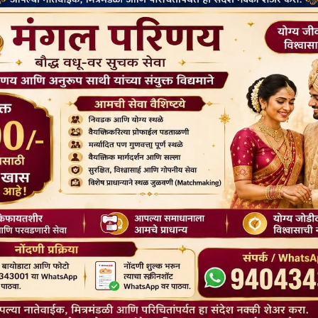
देश
2047’ के लिए बौद्ध मूल्य और
तिब्बती बौद्ध भिक्षु की हत्या के आरोप में तीन
न अहम: हिमाचल के राज्यपाल
गिरफ्तार
May 5, 2026