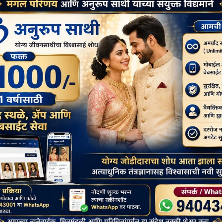
म आरंभ होने से एक दिन पूर्व सारनाथ में पहुंचे। इतने लंबे सफर के बाद भी
 कर, देशना से अनुकंपित किया! और 2 दिन हमारे साथ सारनाथ में प्रवास कर 2 गांव
 सेवा में रत रहती हैं और पूज्य भिक्षुणी करुणादीपा जी उन्होंने भी खूब सहयोग
हयोग से अनुकंपित किया! इसके अलावा, पूज्य भिक्षुणी रोहिणी जी ने 15 दिन मेरे
स्तता में सभी श्रामनेरियों पर ध्यान देना आदि कार्यों में बहुत मदद की! मैं उनका
क्ष अथवा अप्रत्यक्ष रूप से इस कार्यक्रम को संपन्न करने में मदद की और कार्यक्रम
े बढ़ने के लिए प्रेरणा दी!
gram
ssage
Google
Messenger
Classroom
Next:
bbajja
श्रामणेरी पब्बज्जा शिविर समापन – अनुमोदन 4 Shramneri Pabbajja
Camp Completion 4