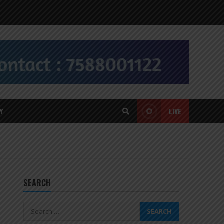
Y
LIVE
SEARCH
Search
for: