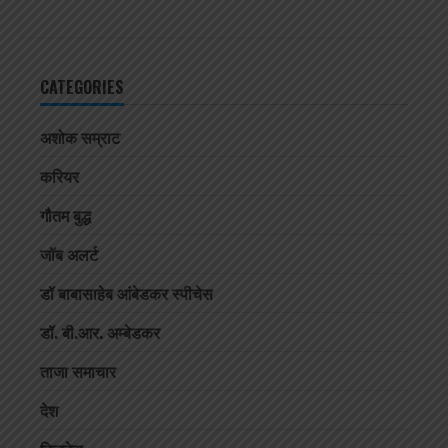
CATEGORIES
अशोक सम्राट
करियर
गौतम बुद्ध
जॉब अलर्ट
डॉ बाबासाहेब आंबेडकर स्पीचेस
डॉ. बी.आर. अम्बेडकर
ताजा समाचार
देश