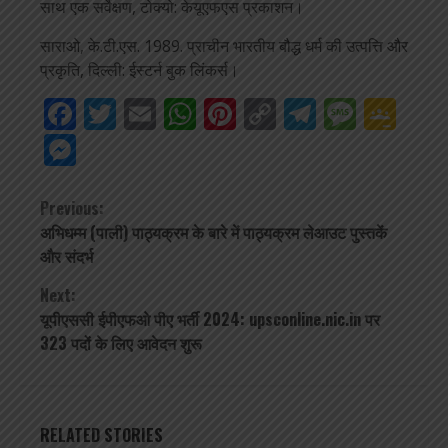
साथ एक सर्वेक्षण, टोक्यो: केयूएफएस प्रकाशन।
साराओ, के.टी.एस. 1989. प्राचीन भारतीय बौद्ध धर्म की उत्पत्ति और
प्रकृति, दिल्ली: ईस्टर्न बुक लिंकर्स।
Facebook
Twitter
Email
WhatsApp
Pinterest
Copy
Telegra
Mess
Go
Link
Cla
Messenger
Continue
Previous:
अभिधम्म (पाली) पाठ्यक्रम के बारे में पाठ्यक्रम लेआउट पुस्तकें
Reading
और संदर्भ
Next:
यूपीएससी ईपीएफओ पीए भर्ती 2024: upsconline.nic.in पर
323 पदों के लिए आवेदन शुरू
RELATED STORIES