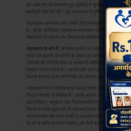
इस उच्च मांग को पहचानते हुए, यूजीसी ने जुलाई-अक्टूबर 2023 
महत्वपूर्ण रुचि पैदा की। इस पाठ्यक्रम में दुनिया भर से 1,012 शिक
पाठ्यक्रम समन्वयक और उनकी टीम पाठ्यक्रम चर्चा मंच के माध्
हैं। इसके अतिरिक्त, पाठ्यक्रम समन्वयक प्रत्येक सप्ताह के अंत
शिक्षार्थियों के प्रश्नों और चिंताओं को संबोधित करते हैं।
पाठ्यक्रम के बारे में:
अभिधम्म (पाली) 15 सप्ताह की अवधि का चा
ग्रंथों और इसकी टिप्पणियों के आधार पर अभिधम्म के विभिन्न पहलु
प्रणाली की परिणति माना जा सकता है क्योंकि यह अभिधम्म की
व्याख्या प्रदान करता है। यह मन और शरीर के संबंधों की उलझी 
जिससे शाश्वत आनंद की स्थिति का एहसास होता है।
पाठ्यक्रम चार वास्तविकताओं अर्थात् चेतना (चित्त), मानसिक क
विस्तृत व्याख्या से संबंधित है। इसके अलावा, यह महत्व के कुछ चय
आलयविज्ञान, अनुसाया और क्लिष्टमानोविज्ना, हदयवत्थु की अव
विवादों पर चर्चा मुख्य रूप से अभिधम्म पिटक के ग्रंथों, इसकी टि
सक्कासांखेपा और अन्य कार्यों पर आधारित होगी। इन विवादों का अ
के बारे में गहरी जानकारी मिलेगी, और कैसे इन चिंताओं ने बौद्ध 