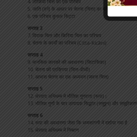
4. लोकिया चित्त का एक परिचय
5. जाति (वर्ग) के आधार पर चेतना (चित्त) का परिचय
6. एक परिचय कुसल सिट्टा
सप्ताह 3
7. विपाक चित्त और किरिया चित्त का परिचय
8. चेतना के कार्यों का परिचय (Citta-Kicāni)
सप्ताह 4
9. मानसिक कारकों की अवधारणा (सिटासिका)
10. चेतना की प्रक्रिया (चित्त-वीथी)
11. आभास चेतना का एक अध्ययन (जवना चित्त)
सप्ताह 5
12. थेरवाद अभिधम्म में भौतिक गुणवत्ता (रूपा)।
13. भौतिक गुणों के चार उत्पादक सिद्धांत (समुठ्ठन) और समूहीक
सप्ताह 6
14. रूपा की अवधारणा जैसा कि धम्मसांगनी में दर्शाया गया है
15. थेरवाद अभिधम्म में निब्बाण