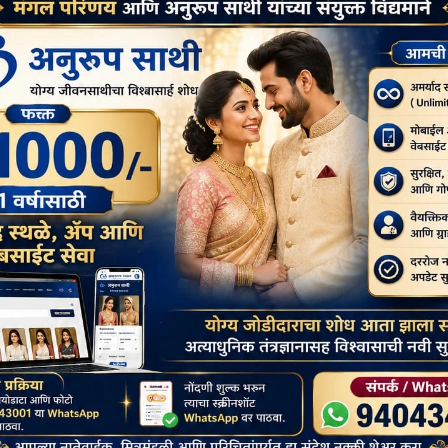
सेमेस्टर के लिए पाठ्यक्रम को फिर से लॉन्च किया, जिसने एक बार फिर
्षार्थियों का पर्याप्त नामांकन हुआ।
यम से पाठ्यक्रम की पूरी अवधि के दौरान समर्थन और बातचीत के लिए उपलब्ध
 में सप्ताहांत के दौरान एक लाइव ऑनलाइन कक्षा आयोजित करता है, जहां वे
र-क्रेडिट पाठ्यक्रम है। अभिधम्म पर इस एमओओसी में, अभिधम्म पिटक के
ओं पर चर्चा करने वाले चालीस मॉड्यूल हैं। इन मॉड्यूल को संपूर्ण अभिधम्म
 उत्पत्ति और विकास का गहन अध्ययन, अभिधम्म पर आधारित अवधारणाओं की
हुई समस्याओं को समझने के साथ-साथ ध्यान के अभ्यास की रूपरेखा भी देता है
ारक (चेतसिका), भौतिक गुण (रूप) और शाश्वत आनंद की स्थिति (निब्बान) की
नित विवादास्पद सिद्धांतों को भी प्रस्तुत करता है, जैसे कि भावांग और
धारणा, कथावत्थु के विवाद, कथावत्थु और मिलिंदपनहो की समानताएं आदि। इन
प्पणियों और अभिधम्म के मैनुअल अर्थात् अभिधम्मत्थ-संगहो, अभिधम्मवतार,
ध्ययन करके, छात्रों को प्राचीन गुरुओं की सैद्धांतिक और आध्यात्मिक चिंताओं
विचारों की प्रगतिशील अभिव्यक्ति और विकास को उत्साहपूर्वक प्रेरित किया।