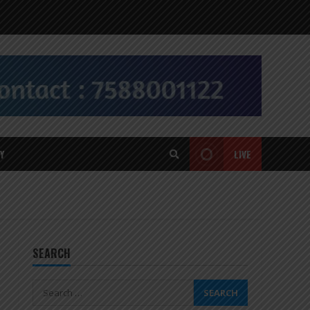
Y
LIVE
SEARCH
Search
for: