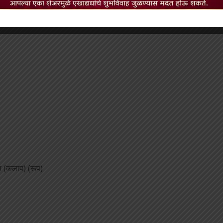
रण (कलाप) (रूप)