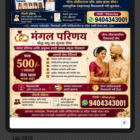
RECENT POSTS
दलाई लामा 91 साल के हो गए हैं; भारत और चीन के बीच बौद्ध धर्म
के भविष्य को लेकर खींचतान चल रही है
भव्य बौद्ध धम्म जुलूस बोमडिला में प्रवेश करता है
‘विकसित भारत 2047’ के लिए बौद्ध मूल्य और आधुनिक विज्ञान
अहम: हिमाचल के राज्यपाल
थाईलैंड के महामहिम राजा ने सड़क दुर्घटना में घायल भिक्षुओं की
देखभाल की जिम्मेदारी ली, शाही संरक्षण में होगा उपचार
दलाई लामा लद्दाख लौटे, भारत के हिमालयी बौद्ध संबंधों को और
मज़बूत किया
ARCHIVES
July 2026