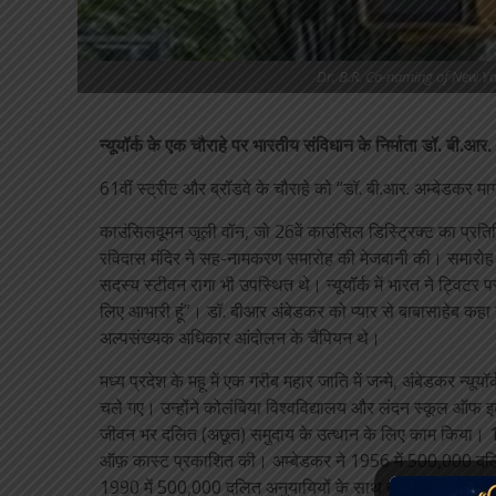
Dr. B.R. Co-naming of New Yo
न्यूयॉर्क के एक चौराहे पर भारतीय संविधान के निर्माता डॉ. बी.आर
61वीं स्ट्रीट और ब्रॉडवे के चौराहे को “डॉ. बी.आर. अम्बेडकर मा
काउंसिलवूमन जूली वॉन, जो 26वें काउंसिल डिस्ट्रिक्ट का प्रतिनिधि
रविदास मंदिर ने सह-नामकरण समारोह की मेजबानी की। समारोह मे
सदस्य स्टीवन रागा भी उपस्थित थे। न्यूयॉर्क में भारत ने ट्वि
लिए आभारी हूं”। डॉ. बीआर अंबेडकर को प्यार से बाबासाहेब कह
अल्पसंख्यक अधिकार आंदोलन के चैंपियन थे।
मध्य प्रदेश के महू में एक गरीब महार जाति में जन्मे, अंबेडकर न्यू
चले गए। उन्होंने कोलंबिया विश्वविद्यालय और लंदन स्कूल ऑफ इकोन
जीवन भर दलित (अछूत) समुदाय के उत्थान के लिए काम किया। 1936
ऑफ़ कास्ट प्रकाशित की। अम्बेडकर ने 1956 में 500,000 दलित
1990 में 500,000 दलित अनुयायियों के साथ बौद्ध धर्म अपना ल