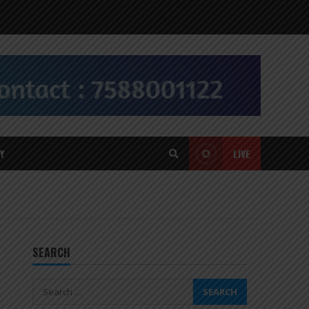
Y
LIVE
SEARCH
Search
for: