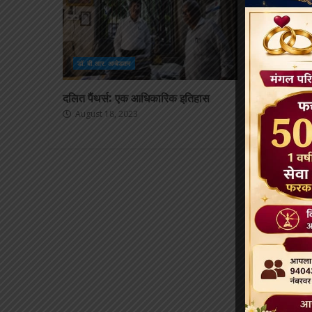
डॉ. बी.आर. अम्बेडकर
डॉ. बी.आर. अम्बे
दलित पैंथर्स: एक आधिकारिक इतिहास
भाग्य की जंजीर
ताकत का दर्शन
August 18, 2023
August 17, 