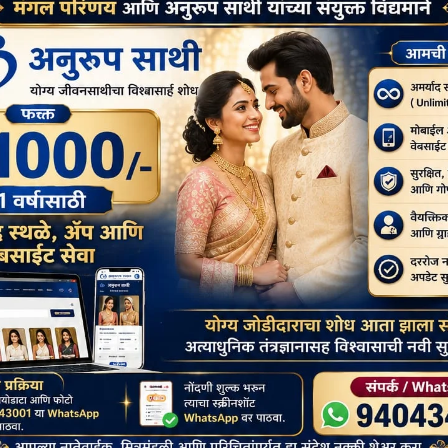
गए थे. प्रवासी भारतीयों ने प्रधानमंत्री मोदी के चेहरे वाले बैनर छपवाए हैं।
ैपिटल हिल बिल्डिंग के बाहर खड़े देखा गया। प्रधान मंत्री मोदी की व्हाइट
प्रथम महिला जिल बिडेन द्वारा मेजबानी की गई थी। व्हाइट हाउस में एक राजकीय
ने भाग लिया।
gram
ssage
Google
Messenger
Classroom
Next:
 दो
केंद्र का दिल्ली अध्यादेश संवैधानिक नैतिकता की उपेक्षा करता है,
अंबेडकर और सुप्रीम कोर्ट सहमत हैं.