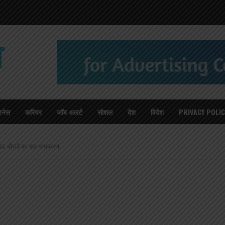
T
जनेस
करियर
जॉब अलर्ट
सोशल
देश
विदेश
PRIVACY POLIC
क रोड चौराहे का सह-नामकरण.