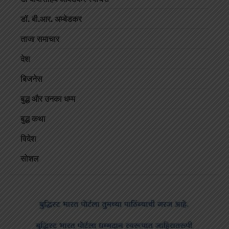
डॉ. बी.आर. अम्बेडकर
ताजा समाचार
देश
बिजनेस
बुद्ध और उनका धम्म
बुद्ध कथा
विदेश
सोशल