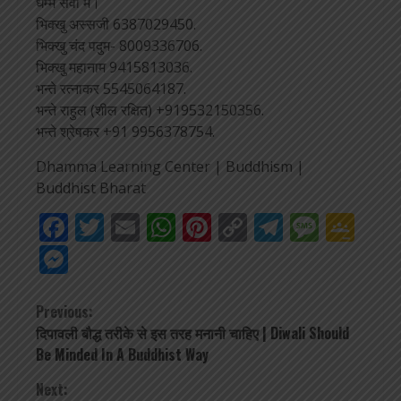
धम्म सेवा में।
भिक्खु अस्सजी 6387029450.
भिक्खु चंद पदुम- 8009336706.
भिक्खु महानाम 9415813036.
भन्ते रत्नाकर 5545064187.
भन्ते राहुल (शील रक्षित) +919532150356.
भन्ते श्रेषकर +91 9956378754.
Dhamma Learning Center | Buddhism |
Buddhist Bharat
Facebook
Twitter
Email
WhatsApp
Pinterest
Copy
Telegra
Mess
Go
Link
Cla
Messenger
Continue
Previous:
दिपावली बौद्ध तरीके से इस तरह मनानी चाहिए | Diwali Should
Reading
Be Minded In A Buddhist Way
Next: