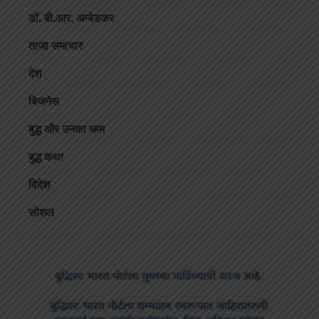
डॉ. बी.आर. अम्बेडकर
ताजा समाचार
देश
बिजनेस
बुद्ध और उनका धम्म
बुद्ध कथा
विदेश
सोशल