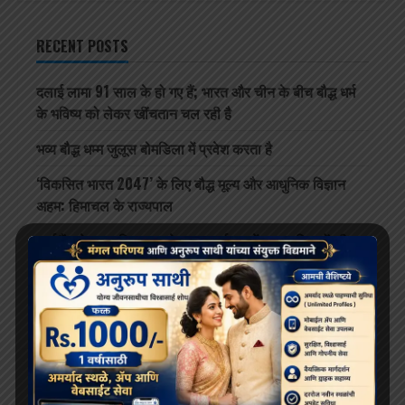
RECENT POSTS
दलाई लामा 91 साल के हो गए हैं; भारत और चीन के बीच बौद्ध धर्म
के भविष्य को लेकर खींचतान चल रही है
भव्य बौद्ध धम्म जुलूस बोमडिला में प्रवेश करता है
‘विकसित भारत 2047’ के लिए बौद्ध मूल्य और आधुनिक विज्ञान
अहम: हिमाचल के राज्यपाल
थाईलैंड के महामहिम राजा ने सड़क दुर्घटना में घायल भिक्षुओं की
देखभाल की जिम्मेदारी ली, शाही संरक्षण में होगा उपचार
दलाई लामा लद्दाख लौटे, भारत के हिमालयी बौद्ध संबंधों को और
मज़बूत किया
ARCHIVES