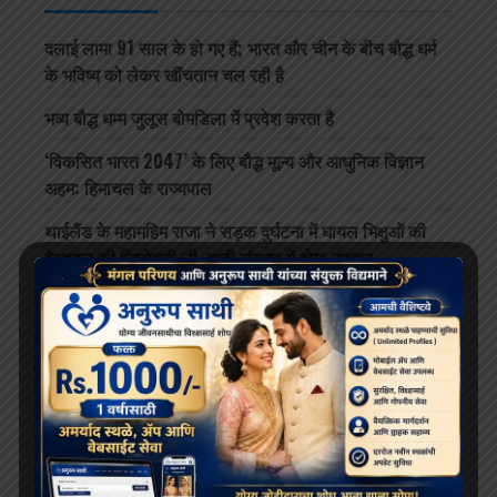
दलाई लामा 91 साल के हो गए हैं; भारत और चीन के बीच बौद्ध धर्म
के भविष्य को लेकर खींचतान चल रही है
भव्य बौद्ध धम्म जुलूस बोमडिला में प्रवेश करता है
‘विकसित भारत 2047’ के लिए बौद्ध मूल्य और आधुनिक विज्ञान
अहम: हिमाचल के राज्यपाल
थाईलैंड के महामहिम राजा ने सड़क दुर्घटना में घायल भिक्षुओं की
देखभाल की जिम्मेदारी ली, शाही संरक्षण में होगा उपचार
दलाई लामा लद्दाख लौटे, भारत के हिमालयी बौद्ध संबंधों को और
मज़बूत किया
ARCHIVES
July 2026