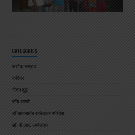
CATEGORIES
अशोक सम्राट
करियर
गौतम बुद्ध
जॉब अलर्ट
डॉ बाबासाहेब आंबेडकर स्पीचेस
डॉ. बी.आर. अम्बेडकर