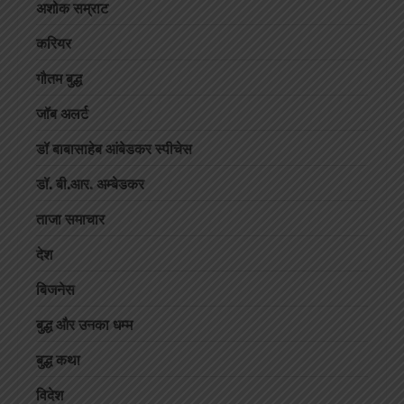
अशोक सम्राट
करियर
गौतम बुद्ध
जॉब अलर्ट
डॉ बाबासाहेब आंबेडकर स्पीचेस
डॉ. बी.आर. अम्बेडकर
ताजा समाचार
देश
बिजनेस
बुद्ध और उनका धम्म
बुद्ध कथा
विदेश