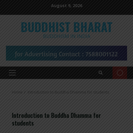
Skip
August 9, 2026
to
content
BUDDHIST BHARAT
BUDDHISM IN INDIA
Primary
Menu
Home
Introduction to Buddha Dhamma for students
Introduction to Buddha Dhamma for
students