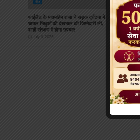
विदेश
विदेश
थाईलैंड के महामहिम राजा ने सड़क दुर्घटना में
दलाई लामा लद्द
घायल भिक्षुओं की देखभाल की जिम्मेदारी ली,
बौद्ध संबंधों क
शाही संरक्षण में होगा उपचार
July 1, 2026
July 6, 2026