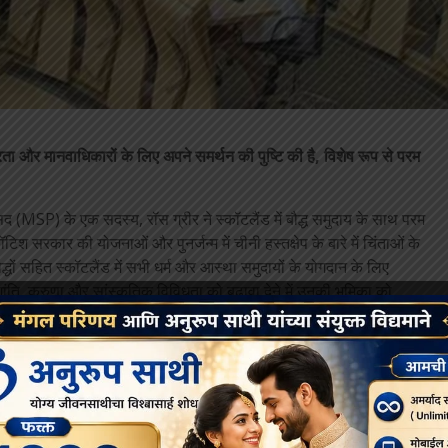
्रता और मानवाधिकारों के लिए अपने समर्थन की पुष्टि की है, विशेष रूप से परम
(MSP) के एक सदस्य, रॉस ग्रीर ने स्कॉटलैंड में बौद्ध समुदाय के साथ परम
श सरकार की योजनाओं और पुनर्जन्म में चीनी हस्तक्षेप के बारे में चिंताओं के
ौद्धों सहित स्कॉटलैंड में सभी धर्म और आस्था समुदायों के योगदान के लिए
शांति, करुणा और सांस्कृतिक विविधता को बढ़ावा देने में उनकी भूमिका को
दीं।
ीय पंचेन लामा के अपहरण और उसके स्थान पर दूसरे लड़के को स्थापित करने की
्यापक रूप से फैली चिंताओं को व्यक्त किया कि भविष्य में परम पावन 14वें दलाई
यास किया जा सकता है। उन्होंने सवाल किया कि क्या स्कॉटिश सरकार केवल विदेशी
चुने गए भावी दलाई लामा को मान्यता देने के लिए प्रतिबद्ध होगी।