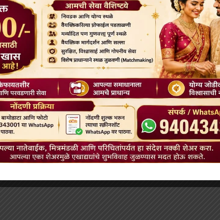
विदेश
ाख लौटे, भारत के हिमालयी
मंगोलिया: भारतीय दूतावास ने बौद्ध भिक्षुओं
ो और मज़बूत किया
और वरिष्ठ प्रतिनिधियों की मेजबानी की
June 8, 2026