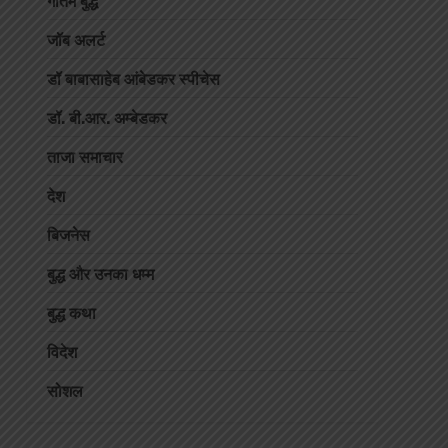
जॉब अलर्ट
डॉ बाबासाहेब आंबेडकर स्पीचेस
डॉ. बी.आर. अम्बेडकर
ताजा समाचार
देश
बिजनेस
बुद्ध और उनका धम्म
बुद्ध कथा
विदेश
सोशल