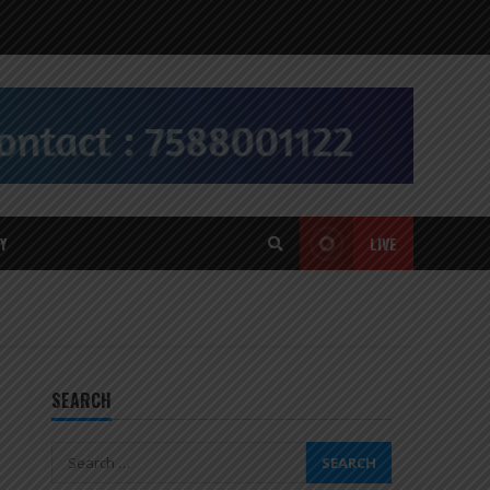
Y
LIVE
SEARCH
Search
for: