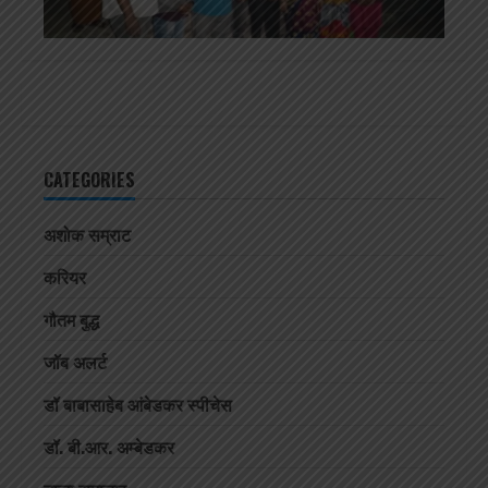
CATEGORIES
अशोक सम्राट
करियर
गौतम बुद्ध
जॉब अलर्ट
डॉ बाबासाहेब आंबेडकर स्पीचेस
डॉ. बी.आर. अम्बेडकर