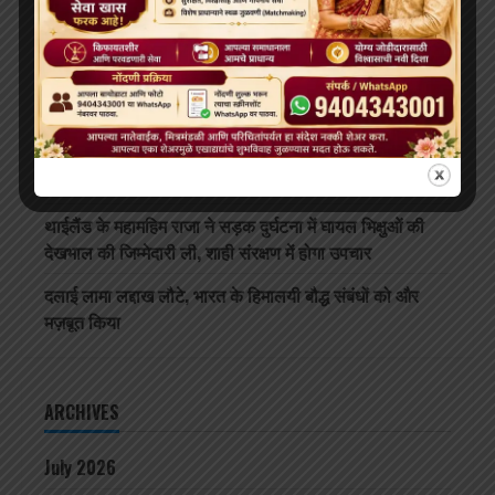
दलाई लामा 91 साल के हो गए हैं; भारत और चीन के बीच बौद्ध धर्म
के भविष्य को लेकर खींचतान चल रही है
भव्य बौद्ध धम्म जुलूस बोमडिला में प्रवेश करता है
‘विकसित भारत 2047’ के लिए बौद्ध मूल्य और आधुनिक विज्ञान
अहम: हिमाचल के राज्यपाल
थाईलैंड के महामहिम राजा ने सड़क दुर्घटना में घायल भिक्षुओं की
देखभाल की जिम्मेदारी ली, शाही संरक्षण में होगा उपचार
दलाई लामा लद्दाख लौटे, भारत के हिमालयी बौद्ध संबंधों को और
मज़बूत किया
ARCHIVES
July 2026