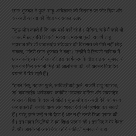
छगन भुजबल ने फुले-शाहू-अम्बेडकर की विरासत पर जोर दिया और
सरस्वती-शारदा की शिक्षा पर सवाल उठाए.
“कुछ लोग कहते हैं कि आप यहाँ-वहाँ रहे हैं। लेकिन, चाहे मैं कहीं भी
जाऊं, मैं छत्रपति शिवाजी महाराज, महात्मा फुले, राजर्षि शाहू
महाराज और डॉ बाबासाहेब अंबेडकर की विरासत को पीछे नहीं छोड़
सकता, ”मंत्री छगन भुजबल ने कहा। उन्होंने ये टिप्पणी नासिक में
एक कार्यक्रम के दौरान की. इस कार्यक्रम के दौरान छगन भुजबल ने
एक बार फिर संभाजी भिड़े की आलोचना की, जो अक्सर विवादित
बयानों में घिरे रहते हैं।
“हमारे लिए, महात्मा फुले, सावित्रीबाई फुले, राजर्षि शाहू महाराज,
डॉ. बाबासाहेब अम्बेडकर, कर्मवीर भाऊराव पाटिल और रावसाहेब
थोरात ने शिक्षा के दरवाजे खोले। कुछ लोग सरस्वती देवी को पसंद
कर सकते हैं, जबकि अन्य लोग शारदा देवी की प्रशंसा कर सकते
हैं। परंतु हमने उन्हें न तो देखा है और न ही उनसे शिक्षा प्राप्त की
है। इन महान विभूतियों ने हमें शिक्षा प्रदान की। इसलिए वे मेरे देवता
हैं, और आपके भी अपने देवता होने चाहिए,” भुजबल ने कहा।