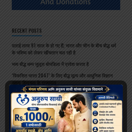
RECENT POSTS
दलाई लामा 91 साल के हो गए हैं; भारत और चीन के बीच बौद्ध धर्म
के भविष्य को लेकर खींचतान चल रही है
भव्य बौद्ध धम्म जुलूस बोमडिला में प्रवेश करता है
‘विकसित भारत 2047’ के लिए बौद्ध मूल्य और आधुनिक विज्ञान
अहम: हिमाचल के राज्यपाल
थाईलैंड के महामहिम राजा ने सड़क दुर्घटना में घायल भिक्षुओं की
देखभाल की जिम्मेदारी ली, शाही संरक्षण में होगा उपचार
दलाई लामा लद्दाख लौटे, भारत के हिमालयी बौद्ध संबंधों को और
मज़बूत किया