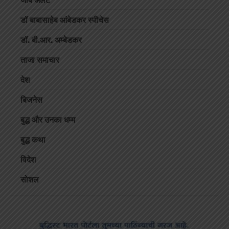
डॉ बाबासाहेब आंबेडकर स्पीचेस
डॉ. बी.आर. अम्बेडकर
ताजा समाचार
देश
बिजनेस
बुद्ध और उनका धम्म
बुद्ध कथा
विदेश
सोशल