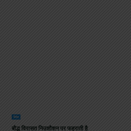
विदेश
बौद्ध विरासत निउशौशन पर फहराती है