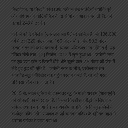
निउशौशन, या निउशौ पर्वत (उर्फ “ऑक्स हेड माउंटेन” क्योंकि पूर्व
और पश्चिम की चोटियाँ बैल के दो सींगों का आकार बनाती हैं), की
ऊंचाई 243 मीटर है।
पार्क में फोडिंग पैलेस (उर्फ उस्निसा पैलेस) शामिल है, जो 136,000
वर्ग मीटर (220 मीटर लंबा, 160 मीटर चौड़ा और 89.3 मीटर
ऊंचा) क्षेत्र को कवर करता है, इसका अधिकांश भाग भूमिगत है, छह
मंजिल नीचे तक।[2] निर्माण 2012 में शुरू हुआ था। जमीनी स्तर
पर एक बड़ा हॉल है जिसमें धीरे-धीरे घूमने वाले 7.5 मीटर की जेड में
लेटे हुए बुद्ध की मूर्ति है। जमीनी स्तर के नीचे, एस्केलेटर टेन
थाउजेंड-बुद्ध कॉरिडोर तक पहुंच प्रदान करते हैं, जो बड़े ग्रेट
उस्निसा हॉल तक जाता है।
2015 से, महल दुनिया के एकमात्र बुद्ध के पार्श्व अवशेष (शाक्यमुनि
की खोपड़ी) का मंदिर रहा है, जिससे निउशौशन बौद्धों के लिए एक
पवित्र स्थान बन गया है। यह अवशेष नानजिंग के क़िनहुई जिले में
बाओएन मंदिर (सोंग राजवंश के पूर्व चांगगन मंदिर) के भूमिगत महल में
अशोक पगोडा में पाया गया था।