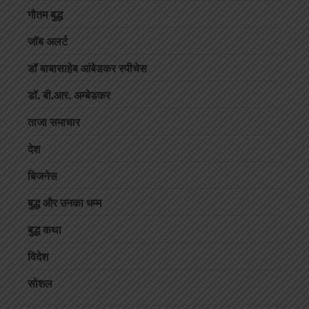
गौतम बुद्ध
जॉब अलर्ट
डॉ बाबासाहेब आंबेडकर स्पीचेस
डॉ. बी.आर. अम्बेडकर
ताजा समाचार
देश
बिजनेस
बुद्ध और उनका धम्म
बुद्ध कथा
विदेश
सोशल