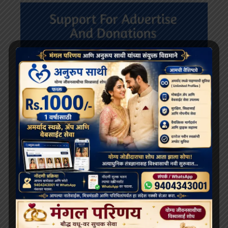
RECENT POSTS
दलाई लामा 91 साल के हो गए हैं; भारत और चीन के बीच बौद्ध धर्म
के भविष्य को लेकर खींचतान चल रही है
भव्य बौद्ध धम्म जुलूस बोमडिला में प्रवेश करता है
‘विकसित भारत 2047’ के लिए बौद्ध मूल्य और आधुनिक विज्ञान
अहम: हिमाचल के राज्यपाल
थाईलैंड के महामहिम राजा ने सड़क दुर्घटना में घायल भिक्षुओं की
देखभाल की जिम्मेदारी ली, शाही संरक्षण में होगा उपचार
दलाई लामा लद्दाख लौटे, भारत के हिमालयी बौद्ध संबंधों को और