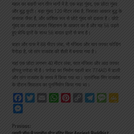
महल का बाहरी भाग तीन भागों में है: एक बड़ा गुंबद, एक छोटा गुंबद
और बुद्ध कुटी। बड़ा गुंबद 120 मीटर लंबा है, जिसका आकार बुद्ध के
कसाक जैसा है, और आंशिक रूप से छोटे गुंबद को ढकता है। छोटे
गुंबद का आधार कमल सिंहासन के आकार का है और यह 56 उड़ते
हुए बोधि द्वारों के साथ 56 बादल द्वारों से बना है।
बाहर और पास में 88 मीटर लंबा, नौ मंजिला और चार तरफा फोडिंग
पैगोडा है, जो तांग राजवंश की शैली में बनाया गया है।
यहां एक छोटा लगभग 40 मीटर लंबा, सात मंजिला और आठ तरफा
होंगजु पगोडा भी है। पगोडा का निर्माण पहली बार 774AD में डाली
और तांग राजवंश के समय में किया गया था। प्रारंभिक मिंग राजवंश
के दौरान शिवालय का पुनर्निर्माण किया गया था।
Facebook
Twitter
Email
WhatsApp
Pinterest
Copy
Telegra
Mess
Go
Link
Cla
Messenger
Continue
Previous:
उत्तरी चीन में प्राचीन बौद्ध मंदिर मिला Ancient Buddhist