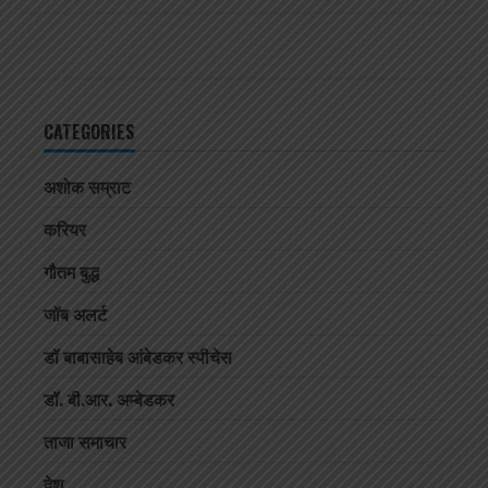
CATEGORIES
अशोक सम्राट
करियर
गौतम बुद्ध
जॉब अलर्ट
डॉ बाबासाहेब आंबेडकर स्पीचेस
डॉ. बी.आर. अम्बेडकर
ताजा समाचार
देश