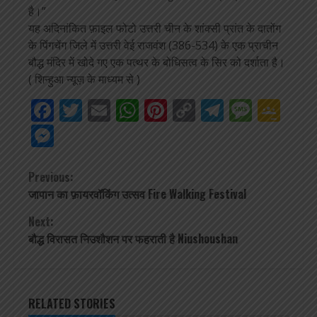
है।”
यह अदिनांकित फ़ाइल फोटो उत्तरी चीन के शांक्सी प्रांत के दातोंग
के पिंगचेंग जिले में उत्तरी वेई राजवंश (386-534) के एक प्राचीन
बौद्ध मंदिर में खोदे गए एक पत्थर के बोधिसत्व के सिर को दर्शाता है।
( शिन्हुआ न्यूज़ के माध्यम से )
Facebook
Twitter
Email
WhatsApp
Pinterest
Copy
Telegra
Mess
Go
Link
Cla
Messenger
Continue
Previous:
जापान का फ़ायरवॉकिंग उत्सव Fire Walking Festival
Reading
Next:
बौद्ध विरासत निउशौशन पर फहराती है Niushoushan
RELATED STORIES