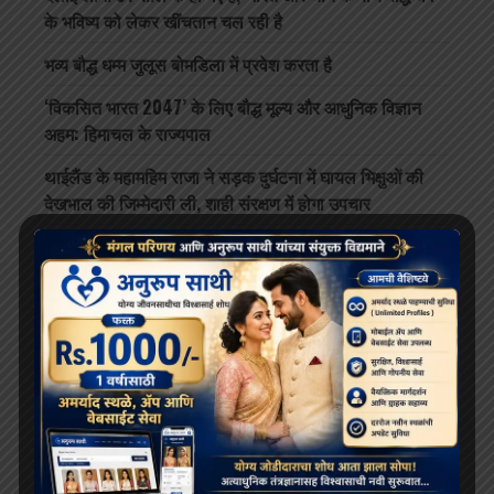
के भविष्य को लेकर खींचतान चल रही है
भव्य बौद्ध धम्म जुलूस बोमडिला में प्रवेश करता है
‘विकसित भारत 2047’ के लिए बौद्ध मूल्य और आधुनिक विज्ञान
अहम: हिमाचल के राज्यपाल
थाईलैंड के महामहिम राजा ने सड़क दुर्घटना में घायल भिक्षुओं की
देखभाल की जिम्मेदारी ली, शाही संरक्षण में होगा उपचार
दलाई लामा लद्दाख लौटे, भारत के हिमालयी बौद्ध संबंधों को और
मज़बूत किया
ARCHIVES
July 2026
June 2026