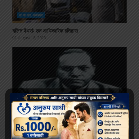
डॉ. बी.आर. अम्बेडकर
दलित पैंथर्स: एक आधिकारिक इतिहास
August 18, 2023
डॉ. बी.आर. अम्बेडकर
भाग्य की जंजीरों को तोड़ना: अम्बेडकर की ताकत का दर्शन.