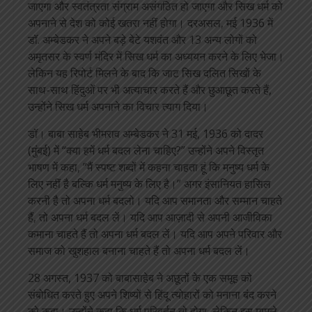
जाएगा और स्वतंत्रता संग्राम असंगठित हो जाएगा और सिख धर्म को
अपनाने से देश को कोई खतरा नहीं होगा। दरअसल, मई 1936 में
डॉ. अम्बेडकर ने अपने बड़े बेटे यशवंत और 13 अन्य लोगों को
अमृतसर के स्वर्ण मंदिर में सिख धर्म का अध्ययन करने के लिए भेजा।
लेकिन यह रिपोर्ट मिलने के बाद कि जाट सिख दलित सिखों के
साथ-साथ हिंदुओं पर भी अत्याचार करते हैं और छुआछूत करते हैं,
उन्होंने सिख धर्म अपनाने का विचार त्याग दिया।
डॉ। बाबा साहेब भीमराव अम्बेडकर ने 31 मई, 1936 को दादर
(मुंबई) में “क्या हमें धर्म बदल लेना चाहिए?” उन्होंने अपने विस्तृत
भाषण में कहा, ”मैं स्पष्ट शब्दों में कहना चाहता हूं कि मनुष्य धर्म के
लिए नहीं है बल्कि धर्म मनुष्य के लिए है।” अगर इंसानियत हासिल
करनी है तो अपना धर्म बदलो। यदि आप समानता और सम्मान चाहते
हैं, तो अपना धर्म बदल लें। यदि आप आज़ादी से अपनी आजीविका
कमाना चाहते हैं तो अपना धर्म बदल लें। यदि आप अपने परिवार और
समाज को खुशहाल बनाना चाहते हैं तो अपना धर्म बदल लें।
28 अगस्त, 1937 को बाबासाहेब ने अछूतों के एक समूह को
संबोधित करते हुए अपने शिष्यों से हिंदू त्योहारों को मनाना बंद करने
को कहा। उन्होंने कहा कि धर्म परिवर्तन तो होगा, लेकिन इस मामले