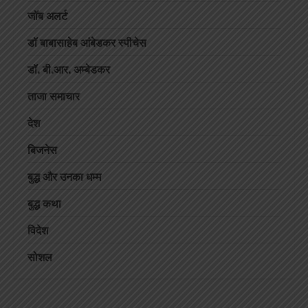
जॉब अलर्ट
डॉ बाबासाहेब आंबेडकर स्पीचेस
डॉ. बी.आर. अम्बेडकर
ताजा समाचार
देश
बिजनेस
बुद्ध और उनका धम्म
बुद्ध कथा
विदेश
सोशल