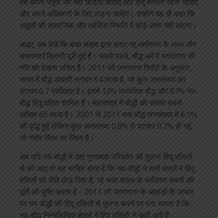
हमें अपना पैतृक धर्म नहीं छोड़ना चाहिए और हिंदू बनकर रहना चाहिए
और अपने अधिकारों के लिए लड़ना चाहिए। उन्होंने यह भी कहा कि
अछूतों की सामाजिक और आर्थिक स्थिति में कोई अंतर नहीं आएगा।
आइए, अब देखें कि बाबा साहब द्वारा बताए गए धर्मांतरण के लक्ष्य और
संभावनाएँ कितनी पूरी हुई हैं। सबसे पहले, बौद्ध धर्म में रूपांतरण की
गति को देखना उचित है। 2011 की जनगणना रिपोर्ट के अनुसार,
भारत में बौद्ध आबादी लगभग 84 लाख है, जो कुल जनसंख्या का
लगभग 0.7 प्रतिशत है। इसमें 13% पारंपरिक बौद्ध और 87% नव-
बौद्ध हिंदू दलित शामिल हैं। महाराष्ट्र में बौद्धों की संख्या सबसे
अधिक 65 लाख है। 2001 से 2011 तक बौद्ध जनसंख्या में 6.1%
की वृद्धि हुई लेकिन कुल जनसंख्या 0.8% से घटकर 0.7% हो गई,
जो गंभीर चिंता का विषय है।
अब यदि नव-बौद्धों में आए गुणात्मक परिवर्तन की तुलना हिंदू दलितों
से की जाए तो यह साबित होता है कि नव-बौद्धों ने सभी क्षेत्रों में हिंदू
दलितों को पीछे छोड़ दिया है, जो बाबा साहब के धर्मांतरण लक्ष्यों की
पूर्ति की पुष्टि करता है। 2011 की जनगणना के आंकड़ों के आधार
पर नव-बौद्धों की हिंदू दलितों से तुलना करने पर पता चलता है कि
नव-बौद्ध निम्नलिखित क्षेत्रों में हिंदू दलितों से कहीं आगे हैं:-