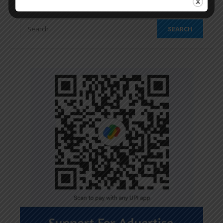
SEARCH
Search
for: