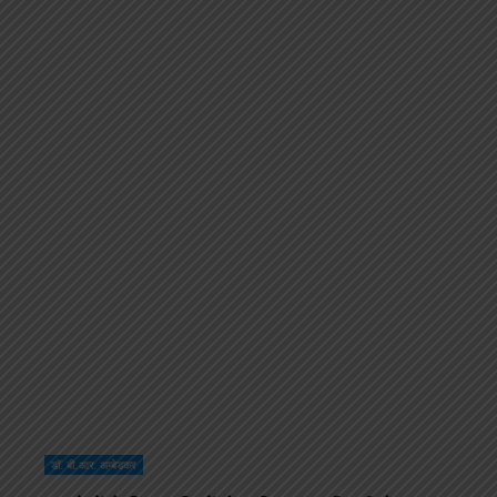
डॉ. बी.आर. अम्बेडकर