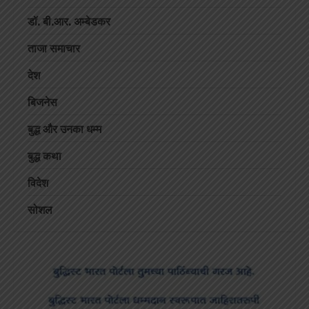
डॉ. बी.आर. अम्बेडकर
ताजा समाचार
देश
बिजनेस
बुद्ध और उनका धम्म
बुद्ध कथा
विदेश
सोशल