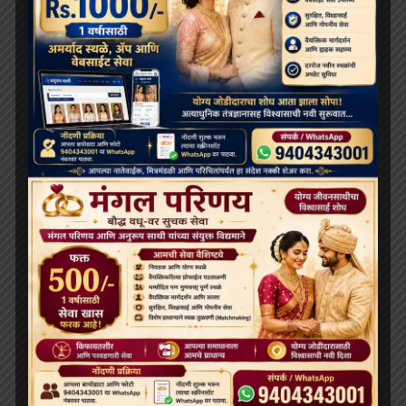
RECENT POSTS
दलाई लामा 91 साल के हो गए हैं; भारत और चीन के बीच बौद्ध धर्म
के भविष्य को लेकर खींचतान चल रही है
भव्य बौद्ध धम्म जुलूस बोमडिला में प्रवेश करता है
‘विकसित भारत 2047’ के लिए बौद्ध मूल्य और आधुनिक विज्ञान
अहम: हिमाचल के राज्यपाल
थाईलैंड के महामहिम राजा ने सड़क दुर्घटना में घायल भिक्षुओं की