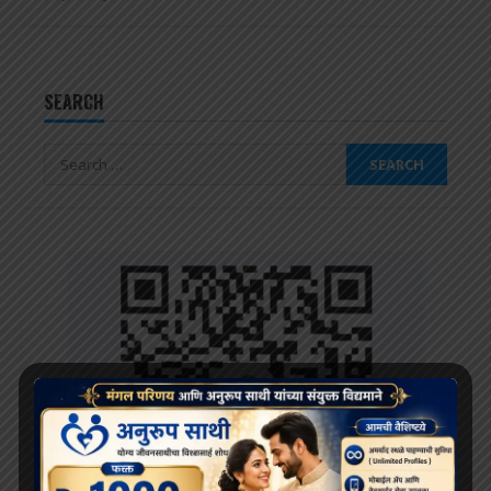
SEARCH
Search
for: