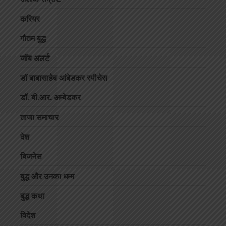
करियर
गौतम बुद्ध
जॉब अलर्ट
डॉ बाबासाहेब आंबेडकर स्पीचेस
डॉ. बी.आर. अम्बेडकर
ताजा समाचार
देश
बिजनेस
बुद्ध और उनका धम्म
बुद्ध कथा
विदेश