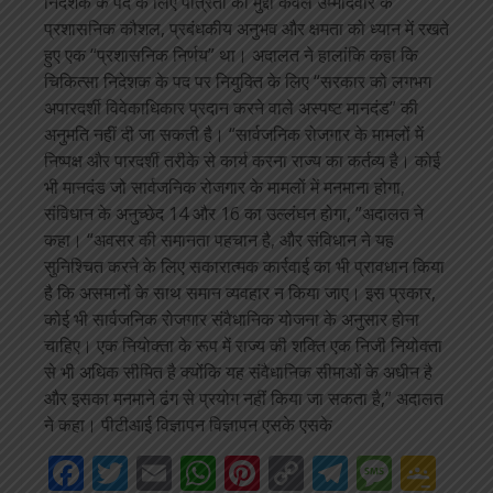
निदेशक के पद के लिए पात्रता का मुद्दा केवल उम्मीदवार के
प्रशासनिक कौशल, प्रबंधकीय अनुभव और क्षमता को ध्यान में रखते
हुए एक “प्रशासनिक निर्णय” था। अदालत ने हालांकि कहा कि
चिकित्सा निदेशक के पद पर नियुक्ति के लिए “सरकार को लगभग
अपारदर्शी विवेकाधिकार प्रदान करने वाले अस्पष्ट मानदंड” की
अनुमति नहीं दी जा सकती है। “सार्वजनिक रोजगार के मामलों में
निष्पक्ष और पारदर्शी तरीके से कार्य करना राज्य का कर्तव्य है। कोई
भी मानदंड जो सार्वजनिक रोजगार के मामलों में मनमाना होगा,
संविधान के अनुच्छेद 14 और 16 का उल्लंघन होगा, ”अदालत ने
कहा। “अवसर की समानता पहचान है, और संविधान ने यह
सुनिश्चित करने के लिए सकारात्मक कार्रवाई का भी प्रावधान किया
है कि असमानों के साथ समान व्यवहार न किया जाए। इस प्रकार,
कोई भी सार्वजनिक रोजगार संवैधानिक योजना के अनुसार होना
चाहिए। एक नियोक्ता के रूप में राज्य की शक्ति एक निजी नियोक्ता
से भी अधिक सीमित है क्योंकि यह संवैधानिक सीमाओं के अधीन है
और इसका मनमाने ढंग से प्रयोग नहीं किया जा सकता है,” अदालत
ने कहा। पीटीआई विज्ञापन विज्ञापन एसके एसके
Facebook
Twitter
Email
WhatsApp
Pinterest
Copy
Telegra
Mess
Go