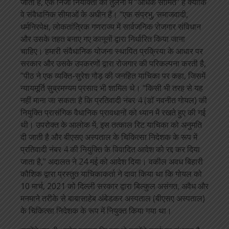
जाता है, एक निजी नियोक्ता की तुलना में “अधिक सीमित” हैं क्योंकि
वे संवैधानिक सीमाओं के अधीन हैं। “एक संप्रभु, समाजवादी,
धर्मनिरपेक्ष, लोकतांत्रिक गणराज्य में सार्वजनिक रोजगार संविधान
और उसके तहत बनाए गए कानूनों द्वारा निर्धारित किया जाना
चाहिए। हमारी संवैधानिक योजना स्थापित प्रक्रिया के आधार पर
सरकार और उसके उपकरणों द्वारा रोजगार की परिकल्पना करती है,
”पीठ ने एक व्यक्ति-सुरेश गौड़ की जनहित याचिका पर कहा, जिसमें
न्यायमूर्ति सुब्रमण्यम प्रसाद भी शामिल थे। “किसी भी तरह से यह
नहीं माना जा सकता है कि प्रतिवादी नंबर 4 (डॉ नवनीत गोयल) की
नियुक्ति प्रासंगिक वैधानिक प्रावधानों को ध्यान में रखते हुए की गई
थी। उपरोक्त के आलोक में, इस तत्काल रिट याचिका को अनुमति
दी जाती है और बीएसए अस्पताल के चिकित्सा निदेशक के रूप में
प्रतिवादी नंबर 4 की नियुक्ति के विवादित आदेश को रद्द कर दिया
जाता है,” अदालत ने 24 मई को आदेश दिया। वकील अवध बिहारी
कौशिक द्वारा प्रस्तुत याचिकाकर्ता ने दावा किया था कि गोयल को
10 मार्च, 2021 को दिल्ली सरकार द्वारा बिल्कुल असंगत, अवैध और
मनमाने तरीके से बाबासाहेब अंबेडकर अस्पताल (बीएसए अस्पताल)
के चिकित्सा निदेशक के रूप में नियुक्त किया गया था।