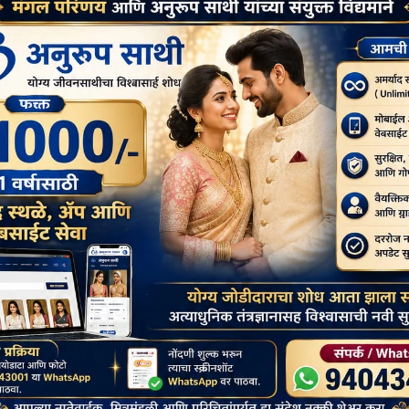
Classroom
Next:
ं की
थाईलैंड के महामहिम राजा ने सड़क दुर्घटना में घायल भिक्षुओं की देखभाल
की जिम्मेदारी ली, शाही संरक्षण में होगा उपचार
विदेश
 दूतावास ने बौद्ध भिक्षुओं
श्रीलंका में डॉ. बाबासाहेब अंबेडकर भवन