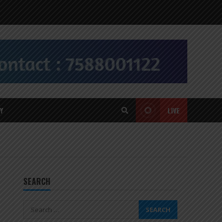
Y
LIVE
SEARCH
Search
for: