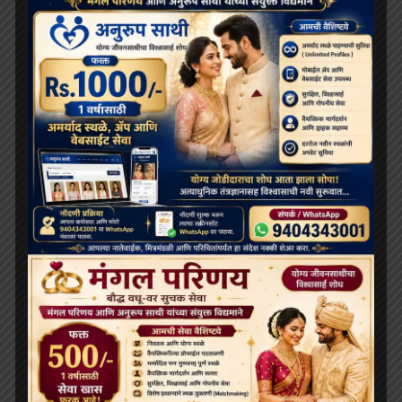
के भविष्य को लेकर खींचतान चल रही है
भव्य बौद्ध धम्म जुलूस बोमडिला में प्रवेश करता है
‘विकसित भारत 2047’ के लिए बौद्ध मूल्य और आधुनिक विज्ञान
अहम: हिमाचल के राज्यपाल
थाईलैंड के महामहिम राजा ने सड़क दुर्घटना में घायल भिक्षुओं की
देखभाल की जिम्मेदारी ली, शाही संरक्षण में होगा उपचार
दलाई लामा लद्दाख लौटे, भारत के हिमालयी बौद्ध संबंधों को और
मज़बूत किया
ARCHIVES
July 2026
June 2026