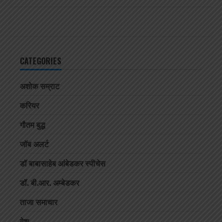
CATEGORIES
अशोक सम्राट
करियर
गौतम बुद्ध
जॉब अलर्ट
डॉ बाबासाहेब आंबेडकर स्पीचेस
डॉ. बी.आर. अम्बेडकर
ताजा समाचार
देश