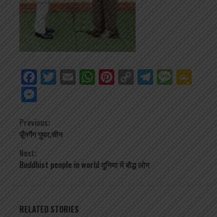
Facebook
Twitter
Email
WhatsApp
Pinterest
Copy
Telegra
Mess
Go
Link
Cla
Messenger
Continue
Previous:
यूँनगैंग गुफा,चीन
Reading
Next:
Buddhist people in world दुनिया में बौद्ध लोग
RELATED STORIES