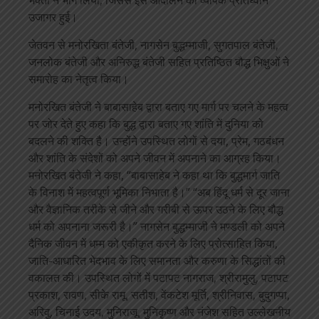
भक्तों ने भाग लिया, जिससे इस आंदोलन की व्यापक प्रतिध्वनि
उजागर हुई।
जेतवन से मनोरखिता बंतेजी, नागसेन बुद्धम्माजी, सुगतपाल बंतेजी,
जनलोक बंतेजी और अनिरुद्ध बंतेजी सहित प्रतिष्ठित बौद्ध भिक्षुओं ने
समारोह का नेतृत्व किया।
मनोरखित बंतेजी ने बाबासाहेब द्वारा बताए गए मार्ग पर चलने के महत्व
पर जोर देते हुए कहा कि बुद्ध द्वारा बताए गए शांति में दुनिया को
बदलने की शक्ति है। उन्होंने उपस्थित लोगों से दया, प्रेम, गठबंधन
और शांति के संदेशों को अपने जीवन में अपनाने का आग्रह किया।
मनोरखित बंतेजी ने कहा, “बाबासाहेब ने कहा था कि बुद्धमार्ग जाति
के विनाश में महत्वपूर्ण भूमिका निभाता है।” “अब हिंदू धर्म से दूर जाना
और वैज्ञानिक तरीके से जीने और गरीबी से ऊपर उठने के लिए बौद्ध
धर्म को अपनाना जरूरी है।” नागसेन बुद्धम्माजी ने मण्डली को अपने
दैनिक जीवन में धम्म को एकीकृत करने के लिए प्रोत्साहित किया,
जाति-आधारित भेदभाव के लिए समानता और करुणा के सिद्धांतों की
वकालत की। उपस्थित लोगों में पटापट नागराज, श्रीरामुलु, पटापट
प्रकाश, रावण, सीके रामू, सतीश, वेंकटेश मूर्ति, श्रीनिवास, बुदुगप्पा,
अरिवु, चिनाई उदय, मुनिराजू, मुनिकृष्ण और नंजेश सहित उल्लेखनीय