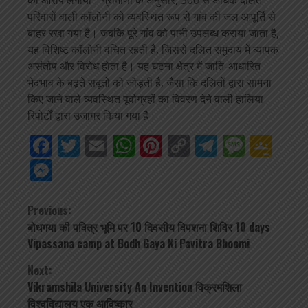
का आरोप लगाया। ग्रामीणों के अनुसार, 300 से अधिक दलित
परिवारों वाली कॉलोनी को व्यवस्थित रूप से गांव की जल आपूर्ति से
बाहर रखा गया है। जबकि पूरे गांव को पानी उपलब्ध कराया जाता है,
यह विशिष्ट कॉलोनी वंचित रहती है, जिससे दलित समुदाय में व्यापक
असंतोष और विरोध होता है। यह घटना क्षेत्र में जाति-आधारित
भेदभाव के बढ़ते सबूतों को जोड़ती है, जैसा कि दलितों द्वारा सामना
किए जाने वाले व्यवस्थित पूर्वाग्रहों का विवरण देने वाली हालिया
रिपोर्टों द्वारा उजागर किया गया है।
Facebook
Twitter
Email
WhatsApp
Pinterest
Copy
Telegra
Mess
Go
Link
Cla
Messenger
Continue
Previous:
बोधगया की पवित्र भूमि पर 10 दिवसीय विपशना शिविर 10 days
Reading
Vipassana camp at Bodh Gaya Ki Pavitra Bhoomi
Next:
Vikramshila University An Invention विक्रमशिला
विश्वविद्यालय एक आविष्कार