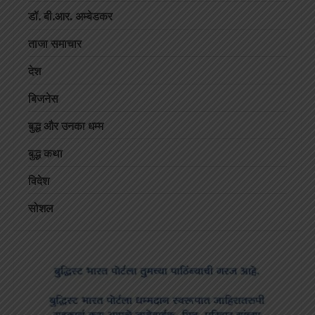
डॉ. बी.आर. अम्बेडकर
ताजा समाचार
देश
बिजनेस
बुद्ध और उनका धम्म
बुद्ध कथा
विदेश
सोशल