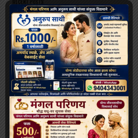
RECENT POSTS
दलाई लामा 91 साल के हो गए हैं; भारत और चीन के बीच बौद्ध धर्म
के भविष्य को लेकर खींचतान चल रही है
भव्य बौद्ध धम्म जुलूस बोमडिला में प्रवेश करता है
‘विकसित भारत 2047’ के लिए बौद्ध मूल्य और आधुनिक विज्ञान
अहम: हिमाचल के राज्यपाल
थाईलैंड के महामहिम राजा ने सड़क दुर्घटना में घायल भिक्षुओं की
देखभाल की जिम्मेदारी ली, शाही संरक्षण में होगा उपचार
दलाई लामा लद्दाख लौटे, भारत के हिमालयी बौद्ध संबंधों को और
मज़बूत किया
ARCHIVES
July 2026