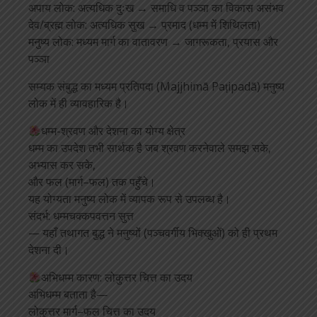
अपाय लोक: अत्यधिक दुःख → समाधि व पञ्ञा का विकास असंभव
देव/ब्रह्म लोक: अत्यधिक सुख → प्रमाद (धम्म में शिथिलता)
मनुष्य लोक: मध्यम मार्ग का वातावरण → जागरूकता, प्रयास और
पञ्ञा
सम्यक संबुद्ध का मध्यम प्रतिपदा (Majjhimā Paṭipadā) मनुष्य
लोक में ही व्यावहारिक है।
धम्म-श्रवण और देशना का योग्य क्षेत्र
धम्म का उपदेश तभी सार्थक है जब श्रवण करनेवाले समझ सके,
अभ्यास कर सके,
और फल (मार्ग–फल) तक पहुँचे।
यह योग्यता मनुष्य लोक में व्यापक रूप से उपलब्ध है।
संदर्भ: धम्मचक्कपवत्तन सुत्त
— यहाँ तथागत बुद्ध ने मनुष्यों (पञ्चवर्गीय भिक्खुओं) को ही प्रथम
देशना दी।
अभिधम्म कारण: लोकुत्तर चित्त का उदय
अभिधम्म बताता है—
लोकुत्तर मार्ग–फल चित्त का उदय