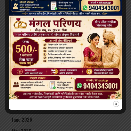
के भविष्य को लेकर खींचतान चल रही है
भव्य बौद्ध धम्म जुलूस बोमडिला में प्रवेश करता है
‘विकसित भारत 2047’ के लिए बौद्ध मूल्य और आधुनिक विज्ञान
अहम: हिमाचल के राज्यपाल
थाईलैंड के महामहिम राजा ने सड़क दुर्घटना में घायल भिक्षुओं की
देखभाल की जिम्मेदारी ली, शाही संरक्षण में होगा उपचार
दलाई लामा लद्दाख लौटे, भारत के हिमालयी बौद्ध संबंधों को और
मज़बूत किया
ARCHIVES
July 2026
June 2026