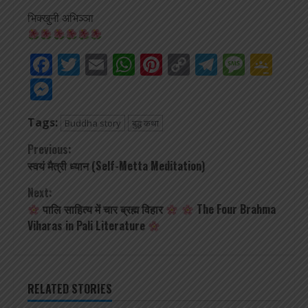
भिक्खुनी अभिञ्ञा
Facebook
Twitter
Email
WhatsApp
Pinterest
Copy
Telegra
Mess
Go
Link
Cla
Messenger
Tags:
Buddha story
बुद्ध कथा
Continue
Previous:
स्वयं मैत्री ध्यान (Self-Metta Meditation)
Reading
Next:
पालि साहित्य में चार ब्रह्म विहार
The Four Brahma
Viharas in Pali Literature
RELATED STORIES