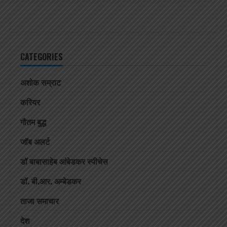
CATEGORIES
अशोक सम्राट
करियर
गौतम बुद्ध
जॉब अलर्ट
डॉ बाबासाहेब आंबेडकर स्पीचेस
डॉ. बी.आर. अम्बेडकर
ताजा समाचार
देश