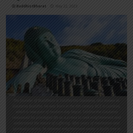
BuddhistBharat
May 22, 2023
The founder of Buddhism is Siddhartha Gautama, also known as
Gautama Buddha. He was born in the 6th century BCE in Lumbini,
which is now part of modern-day Nepal. Siddhartha Gautama
renounced his privileged life as a prince to seek enlightenment and
understand the nature of suffering. After years of meditation and
spiritual practice, he attained enlightenment under a Bodhi tree in