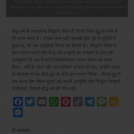
Bodh Gaya, India. Gautama Buddha then spent the rest of his life
teaching his insights and principles to others, forming the foundation
of Buddhism.
बौद्ध धर्म के संस्थापक सिद्धार्थ गौतम हैं, जिन्हें गौतम बुद्ध के नाम से
भी जाना जाता है। उनका जन्म छठी शताब्दी ईसा पूर्व में लुंबिनी में
हुआ था, जो अब आधुनिक नेपाल का हिस्सा है। सिद्धार्थ गौतम ने
ज्ञान प्राप्त करने और पीड़ा की प्रकृति को समझने के लिए एक
राजकुमार के रूप में अपने विशेषाधिकार प्राप्त जीवन को त्याग
दिया। वर्षों के ध्यान और आध्यात्मिक अभ्यास के बाद, उन्होंने भारत
के बोधगया में एक बोधि वृक्ष के नीचे ज्ञान प्राप्त किया। गौतम बुद्ध ने
तब अपना शेष जीवन दूसरों को अपनी अंतर्दृष्टि और सिद्धांत सिखाने
में बिताया, जिससे बौद्ध धर्म की नींव पड़ी।
Facebook
Twitter
Email
WhatsApp
Pinterest
Copy
Telegra
Mess
Go
Link
Cla
Messenger
Continue
Previous: