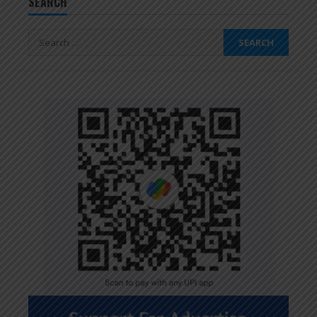
SEARCH
Search
for: