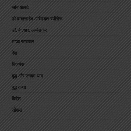
जॉब अलर्ट
डॉ बाबासाहेब आंबेडकर स्पीचेस
डॉ. बी.आर. अम्बेडकर
ताजा समाचार
देश
बिजनेस
बुद्ध और उनका धम्म
बुद्ध कथा
विदेश
सोशल