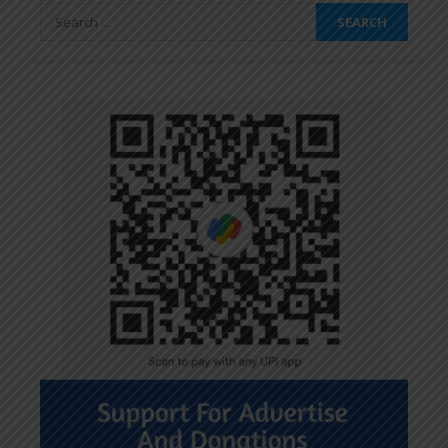
Search
for: