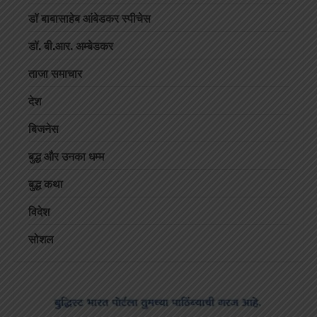
डॉ बाबासाहेब आंबेडकर स्पीचेस
डॉ. बी.आर. अम्बेडकर
ताजा समाचार
देश
बिजनेस
बुद्ध और उनका धम्म
बुद्ध कथा
विदेश
सोशल