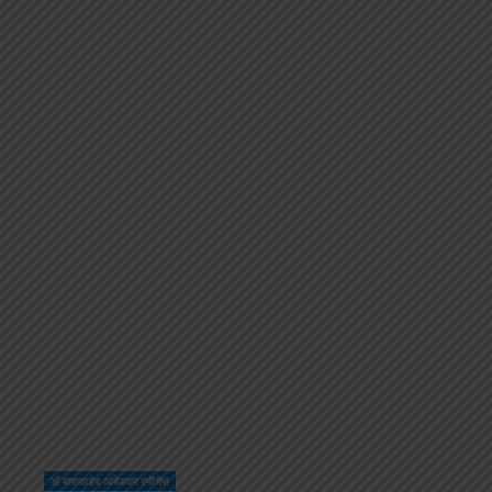
डॉ बाबासाहेब आंबेडकर स्पीचेस