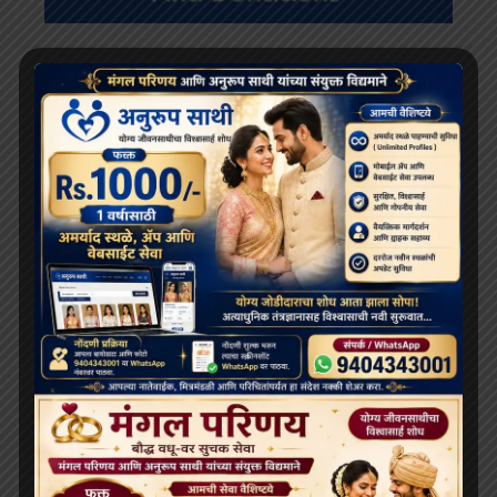
RECENT POSTS
दलाई लामा 91 साल के हो गए हैं; भारत और चीन के बीच बौद्ध धर्म
के भविष्य को लेकर खींचतान चल रही है
भव्य बौद्ध धम्म जुलूस बोमडिला में प्रवेश करता है
‘विकसित भारत 2047’ के लिए बौद्ध मूल्य और आधुनिक विज्ञान
अहम: हिमाचल के राज्यपाल
थाईलैंड के महामहिम राजा ने सड़क दुर्घटना में घायल भिक्षुओं की
देखभाल की जिम्मेदारी ली, शाही संरक्षण में होगा उपचार
दलाई लामा लद्दाख लौटे, भारत के हिमालयी बौद्ध संबंधों को और
मज़बूत किया