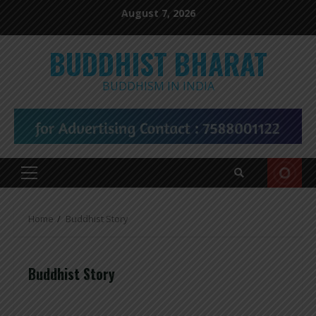
Skip
August 7, 2026
to
content
BUDDHIST BHARAT
BUDDHISM IN INDIA
Primary
Menu
Home
Buddhist Story
Buddhist Story