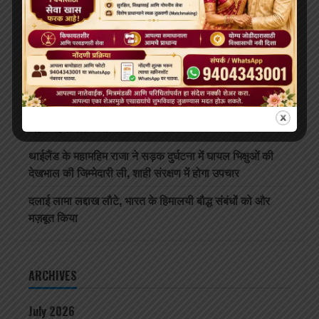
RECENT POSTS
दलाई लामा 91 साल के हो गए हैं; भारत और चीन के बीच बौद्ध धर्म
के भविष्य को लेकर खींचतान चल रही है
भव्य बौद्ध धम्म जुलूस बोमडिला में प्रवेश करता है
‘विकसित भारत 2047’ के लिए बौद्ध मूल्य और आधुनिक विज्ञान
अहम: हिमाचल के राज्यपाल
थाईलैंड के महामहिम राजा ने सड़क दुर्घटना में घायल भिक्षुओं की
देखभाल की जिम्मेदारी ली, शाही संरक्षण में होगा उपचार
दलाई लामा लद्दाख लौटे, भारत के हिमालयी बौद्ध संबंधों को और
मज़बूत किया
ARCHIVES
July 2026