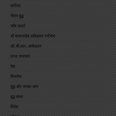
करियर
गौतम बुद्ध
जॉब अलर्ट
डॉ बाबासाहेब आंबेडकर स्पीचेस
डॉ. बी.आर. अम्बेडकर
ताजा समाचार
देश
बिजनेस
बुद्ध और उनका धम्म
बुद्ध कथा
विदेश