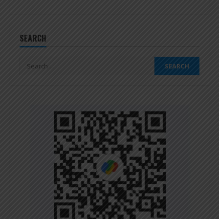
SEARCH
Search
for: