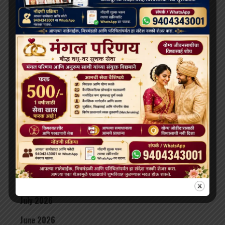
दलाई लामा 91 साल के हो गए हैं; भारत और चीन के बीच बौद्ध धर्म
के भविष्य को लेकर खींचतान चल रही है
भव्य बौद्ध धम्म जुलूस बोमडिला में प्रवेश करता है
‘विकसित भारत 2047’ के लिए बौद्ध मूल्य और आधुनिक विज्ञान
अहम: हिमाचल के राज्यपाल
थाईलैंड के महामहिम राजा ने सड़क दुर्घटना में घायल भिक्षुओं की
देखभाल की जिम्मेदारी ली, शाही संरक्षण में होगा उपचार
दलाई लामा लद्दाख लौटे, भारत के हिमालयी बौद्ध संबंधों को और
मज़बूत किया
ARCHIVES
July 2026
June 2026