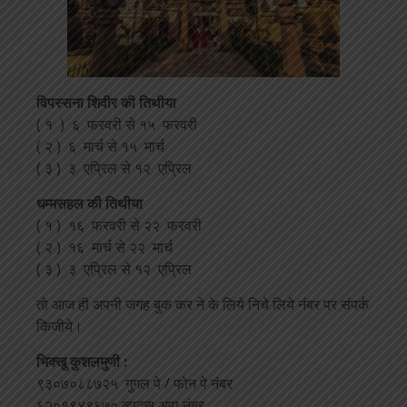
विपस्सना शिवीर की तिथीया
( १ ) ६ फरवरी से १५ फरवरी
( २ ) ६ मार्च से १५ मार्च
( ३ ) ३ एप्रिल से १२ एप्रिल
धम्मसहल की तिथीया
( १ ) १६ फरवरी से २२ फरवरी
( २ ) १६ मार्च से २२ मार्च
( ३ ) ३ एप्रिल से १२ एप्रिल
तो आज ही अपनी जगह बुक कर ने के लिये निचे लिये नंबर पर संपर्क
किजीये।
भिक्खु कुशलमुणी :
९३०७०८८७२५ गुगल पे / फोन पे नंबर
६२०१९४९६७० व्हाटस अप्प नंबर