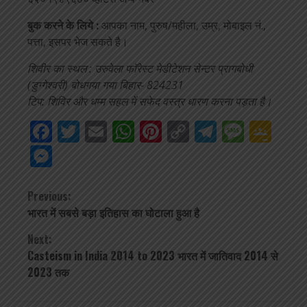
बुक करने के लिये :
आपका नाम, पुरुष/महीला, उम्र, मोबाइल नं.,
पत्ता, इसपर भेज सकते है।
शिवीर का स्थल : उरुवेला फाॅरेस्ट मेडीटेशन सेन्टर प्रागबोधी
(डुग्गेश्वरी) बोधगया गया बिहार- 824231
टिप: शिविर और धम्म सहल में सफेद वस्त्र धारण करना पड़ता है।
Facebook
Twitter
Email
WhatsApp
Pinterest
Copy
Telegra
Mess
Go
Link
Cla
Messenger
Continue
Previous:
भारत में सबसे बड़ा इतिहास का घोटाला हुआ है
Reading
Next:
Casteism in India 2014 to 2023 भारत में जातिवाद 2014 से
2023 तक