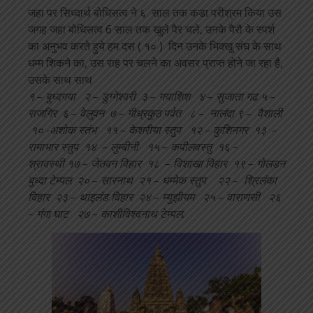
जहा पर सिध्दार्थ बोधिसत्व ने ६ साल तक कडा परीश्रम किया उस
जगह जहा बोधिसत्व 6 साल तक खुले पैर चले, उनके पैरौ के स्पर्श
का अनुभव करते हुये हम दस ( १० ) दिन उनके भिक्खु संघ के साथ
धम्म शिकने का, उस राह पर चलने का अवसर प्राप्त होने जा रहा है,
उसके साथ साथ
१ – बुध्दगया
२ – डुग्गेश्वरी
३ – गयाशिश
४ – सुजाता गढ ५ –
राजगिर ६ – वेलुवन ७ –
गीध्रकुठ पर्वत ८ – नालंदा
९ – वैशाली
१० -अशोक स्तंभ ११ – केशरीया स्तुप १२ – कुशिनगर १३ –
रामाभार स्तुप १४ – लुम्बीनी १५ – कपीलवस्तु १६ –
श्रावस्थी
१७ – जेतवन विहार १८ – विशाखा विहार १९ – गोलडन
बुध्दा टेम्पल २० – सारनाथ २१ – धम्मेक स्तुप २२ – श्रिलंका
विहार
२३ – थाइलंड विहार २४ – म्युझीयम २५ – वाराणसी २६
– गंगा घाट २७ – काशीविश्वनाथ टेम्पल.