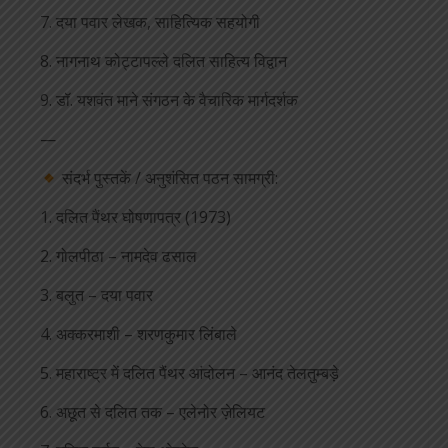
7. दया पवार लेखक, साहित्यिक सहयोगी
8. नागनाथ कोट्टापल्ले दलित साहित्य विद्वान
9. डॉ. यशवंत माने संगठन के वैचारिक मार्गदर्शक
—
संदर्भ पुस्तकें / अनुशंसित पठन सामग्री:
1. दलित पैंथर घोषणापत्र (1973)
2. गोलपीठा – नामदेव ढसाल
3. बलुत – दया पवार
4. अक्करमाशी – शरणकुमार लिंबाले
5. महाराष्ट्र में दलित पैंथर आंदोलन – आनंद तेलतुम्बड़े
6. अछूत से दलित तक – एलेनोर ज़ेलियट