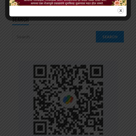
SEARCH
Search
for: