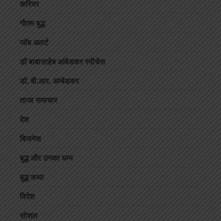
करियर
गौतम बुद्ध
जॉब अलर्ट
डॉ बाबासाहेब आंबेडकर स्पीचेस
डॉ. बी.आर. अम्बेडकर
ताजा समाचार
देश
बिजनेस
बुद्ध और उनका धम्म
बुद्ध कथा
विदेश
सोशल