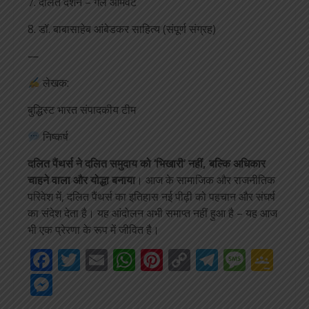
7. दलित दर्शन – गेल ओमवेट
8. डॉ. बाबासाहेब आंबेडकर साहित्य (संपूर्ण संग्रह)
—
लेखक:
बुद्धिस्ट भारत संपादकीय टीम
निष्कर्ष
दलित पैंथर्स ने दलित समुदाय को ‘भिखारी’ नहीं, बल्कि अधिकार
चाहने वाला और योद्धा बनाया
। आज के सामाजिक और राजनीतिक
परिवेश में, दलित पैंथर्स का इतिहास नई पीढ़ी को पहचान और संघर्ष
का संदेश देता है। यह आंदोलन अभी समाप्त नहीं हुआ है – यह आज
भी एक प्रेरणा के रूप में जीवित है।
Facebook
Twitter
Email
WhatsApp
Pinterest
Copy
Telegra
Mess
Go
Link
Cla
Messenger