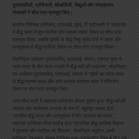
पुरातत्वविदों, प्रोफेसरों, शोधार्थियों, भिक्षुओं और संग्रहालय
संरक्षकों ने शोध पत्र प्रस्तुत किए।
क्षेत्रीय निदेशक (पश्चिम), एएसआई, मुंबई, टी श्रीलक्ष्मी ने ‘आंध्रदेश
में बौद्ध कला में शुभ प्रतीक और उसका महत्व’ विषय पर शोध पत्र
प्रस्तुत किया, जबकि झांसी के बौद्ध भिक्षु सुमेध थेरो ने ‘कला और
वास्तुकला में बौद्ध प्रतीक’ विषय पर शोध पत्र प्रस्तुत किया।
सेवानिवृत्त अधीक्षण पुरातत्वविद्, एएसआई, भोपाल, एसएस गुप्ता ने
‘मध्य भारत के शैल कला स्थलों में बौद्ध मठों की स्थापना’, सेवानिवृत्त
उप अधीक्षण पुरातत्वविद्, एएसआई, भोपाल ने ‘भूदेवी का लोक कला
से बौद्ध/श्रमण कला और आगे चलकर ब्राह्मण कला में परिवर्तन’
विषय पर शोध पत्र प्रस्तुत किए।
अन्य शोध पत्रों में सहायक प्रोफेसर दीपक कुमार द्वारा ‘बौद्ध धर्म की
व्याख्या एक चर्चात्मक अभ्यास के रूप में’, खुशनूर अहमद द्वारा
‘भारतीय बौद्ध कला और वास्तुकला में दीप प्रकाश का महत्व’,
सहायक प्रोफेसर विभा राठौड़ द्वारा ‘प्रारंभिक बौद्ध प्रतिमा विज्ञान
में पुरुषत्व और स्त्रीत्व का चित्रण’, सेवानिवृत्त क्यूरेटर, आर्मी
म्यूजियम, देहरादून, संजय देवलिया द्वारा ‘समकालीन विश्व में बौद्ध धर्म