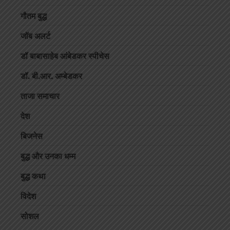
गौतम बुद्ध
जॉब अलर्ट
डॉ बाबासाहेब आंबेडकर स्पीचेस
डॉ. बी.आर. अम्बेडकर
ताजा समाचार
देश
बिजनेस
बुद्ध और उनका धम्म
बुद्ध कथा
विदेश
सोशल