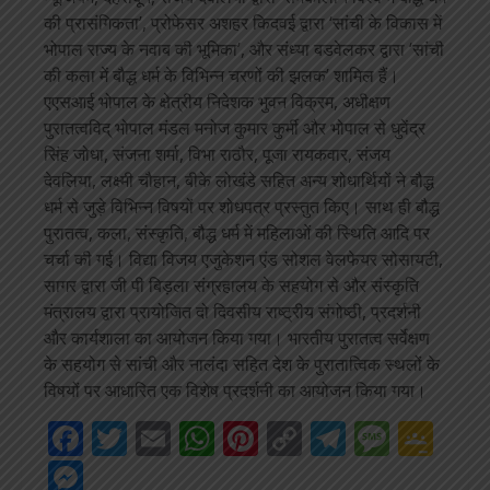
की प्रासंगिकता’, प्रोफेसर अशहर किदवई द्वारा ‘सांची के विकास में
भोपाल राज्य के नवाब की भूमिका’, और संध्या बडवेलकर द्वारा ‘सांची
की कला में बौद्ध धर्म के विभिन्न चरणों की झलक’ शामिल हैं।
एएसआई भोपाल के क्षेत्रीय निदेशक भुवन विक्रम, अधीक्षण
पुरातत्वविद् भोपाल मंडल मनोज कुमार कुर्मी और भोपाल से धुवेंद्र
सिंह जोधा, संजना शर्मा, विभा राठौर, पूजा रायकवार, संजय
देवलिया, लक्ष्मी चौहान, बीके लोखंडे सहित अन्य शोधार्थियों ने बौद्ध
धर्म से जुड़े विभिन्न विषयों पर शोधपत्र प्रस्तुत किए। साथ ही बौद्ध
पुरातत्व, कला, संस्कृति, बौद्ध धर्म में महिलाओं की स्थिति आदि पर
चर्चा की गई। विद्या विजय एजुकेशन एंड सोशल वेलफेयर सोसायटी,
सागर द्वारा जी पी बिड़ला संग्रहालय के सहयोग से और संस्कृति
मंत्रालय द्वारा प्रायोजित दो दिवसीय राष्ट्रीय संगोष्ठी, प्रदर्शनी
और कार्यशाला का आयोजन किया गया। भारतीय पुरातत्व सर्वेक्षण
के सहयोग से सांची और नालंदा सहित देश के पुरातात्विक स्थलों के
विषयों पर आधारित एक विशेष प्रदर्शनी का आयोजन किया गया।
Facebook
Twitter
Email
WhatsApp
Pinterest
Copy
Telegra
Mess
Go
Link
Cla
Messenger