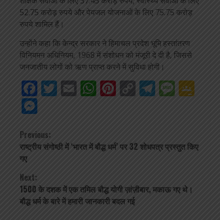
शैक्षिक सेवाओं के लिए 37.45 करोड़ रुपये, स्वास्थ्य सेवाओं के लिए
52.75 करोड़ रुपये और पेयजल योजनाओं के लिए 75.75 करोड़
रुपये शामिल हैं।
उन्होंने कहा कि केन्द्र सरकार ने हिमाचल प्रदेश भूमि हस्तांतरण
विनियमन अधिनियम, 1968 में संशोधन को मंजूरी दे दी है, जिससे
जनजातीय लोगों को ऋण प्राप्त करने में सुविधा होगी।
Facebook
Twitter
Email
WhatsApp
Pinterest
Copy
Telegra
Mess
Go
Link
Cla
Messenger
Continue
Previous:
राष्ट्रीय संगोष्ठी में ‘भारत में बौद्ध धर्म’ पर 32 शोधपत्र प्रस्तुत किए
Reading
गए
Next:
1500 के दशक में एक तमिल बौद्ध योगी ज़ांज़ीबार, मकाऊ गए थे।
बौद्ध धर्म के बारे में हमारी जानकारी बदल गई