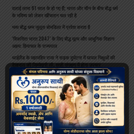
दलाई लामा 91 साल के हो गए हैं; भारत और चीन के बीच बौद्ध धर्म
के भविष्य को लेकर खींचतान चल रही है
भव्य बौद्ध धम्म जुलूस बोमडिला में प्रवेश करता है
‘विकसित भारत 2047’ के लिए बौद्ध मूल्य और आधुनिक विज्ञान
अहम: हिमाचल के राज्यपाल
थाईलैंड के महामहिम राजा ने सड़क दुर्घटना में घायल भिक्षुओं की
देखभाल की जिम्मेदारी ली, शाही संरक्षण में होगा उपचार
दलाई लामा लद्दाख लौटे, भारत के हिमालयी बौद्ध संबंधों को और
मज़बूत किया
ARCHIVES
July 2026