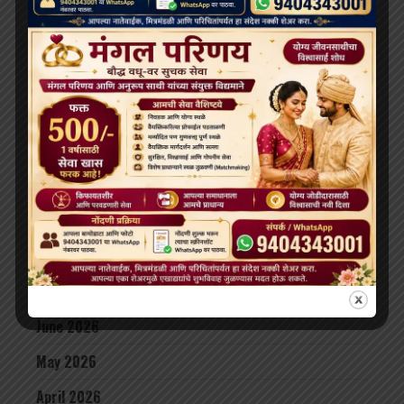
भव्य बौद्ध धम्म जुलूस बोमडिला में प्रवेश करता है
‘विकसित भारत 2047’ के लिए बौद्ध मूल्य और आधुनिक विज्ञान
अहम: हिमाचल के राज्यपाल
थाईलैंड के महामहिम राजा ने सड़क दुर्घटना में घायल भिक्षुओं की
देखभाल की जिम्मेदारी ली, शाही संरक्षण में होगा उपचार
दलाई लामा लद्दाख लौटे, भारत के हिमालयी बौद्ध संबंधों को और
मज़बूत किया
ARCHIVES
July 2026
June 2026
May 2026
April 2026