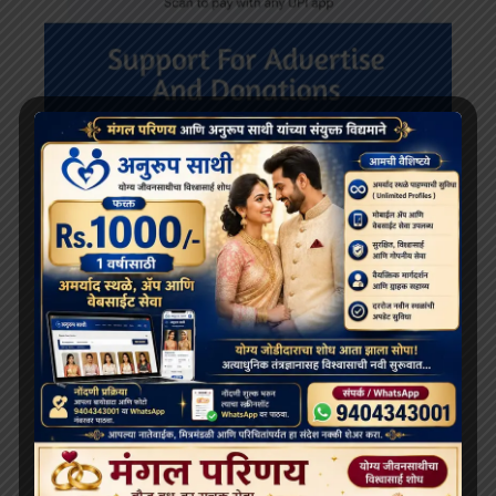
RECENT POSTS
दलाई लामा 91 साल के हो गए हैं; भारत और चीन के बीच बौद्ध धर्म
के भविष्य को लेकर खींचतान चल रही है
भव्य बौद्ध धम्म जुलूस बोमडिला में प्रवेश करता है
‘विकसित भारत 2047’ के लिए बौद्ध मूल्य और आधुनिक विज्ञान
अहम: हिमाचल के राज्यपाल
थाईलैंड के महामहिम राजा ने सड़क दुर्घटना में घायल भिक्षुओं की
देखभाल की जिम्मेदारी ली, शाही संरक्षण में होगा उपचार