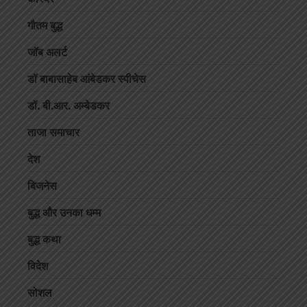
गौतम बुद्ध
जॉब अलर्ट
डॉ बाबासाहेब आंबेडकर स्पीचेस
डॉ. बी.आर. अम्बेडकर
ताजा समाचार
देश
बिजनेस
बुद्ध और उनका धम्म
बुद्ध कथा
विदेश
सोशल