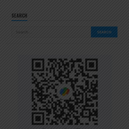
SEARCH
Search
for: