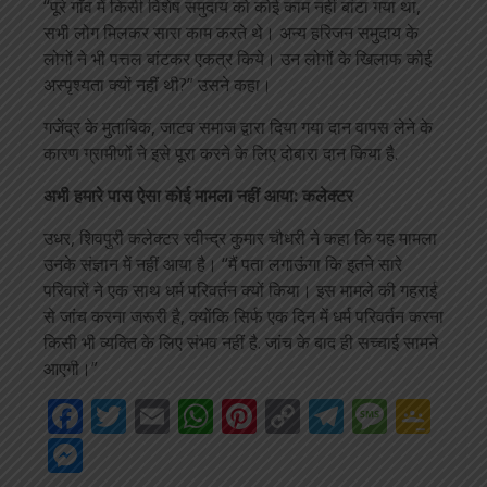
“पूरे गाँव में किसी विशेष समुदाय को कोई काम नहीं बांटा गया था,
सभी लोग मिलकर सारा काम करते थे। अन्य हरिजन समुदाय के
लोगों ने भी पत्तल बांटकर एकत्र किये। उन लोगों के खिलाफ कोई
अस्पृश्यता क्यों नहीं थी?” उसने कहा।
गजेंद्र के मुताबिक, जाटव समाज द्वारा दिया गया दान वापस लेने के
कारण ग्रामीणों ने इसे पूरा करने के लिए दोबारा दान किया है.
अभी हमारे पास ऐसा कोई मामला नहीं आया: कलेक्टर
उधर, शिवपुरी कलेक्टर रवीन्द्र कुमार चौधरी ने कहा कि यह मामला
उनके संज्ञान में नहीं आया है। “मैं पता लगाऊंगा कि इतने सारे
परिवारों ने एक साथ धर्म परिवर्तन क्यों किया। इस मामले की गहराई
से जांच करना जरूरी है, क्योंकि सिर्फ एक दिन में धर्म परिवर्तन करना
किसी भी व्यक्ति के लिए संभव नहीं है. जांच के बाद ही सच्चाई सामने
आएगी।”
Facebook
Twitter
Email
WhatsApp
Pinterest
Copy
Telegra
Mess
Go
Link
Cla
Messenger